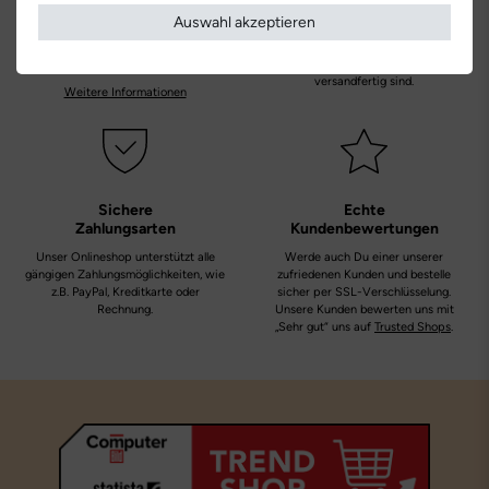
Lieferung
Originalprodukte!
Auswahl akzeptieren
Die Lieferung innerhalb Deutschlands
Wir verkaufen nur Origininalprodukte,
versandkostenfrei und erfolgt mit
die direkt vom Hersteller bezogen
DHL.
werden, in unseren Regalen liegen und
versandfertig sind.
Weitere Informationen
Sichere
Echte
Zahlungsarten
Kundenbewertungen
Unser Onlineshop unterstützt alle
Werde auch Du einer unserer
gängigen Zahlungsmöglichkeiten, wie
zufriedenen Kunden und bestelle
z.B. PayPal, Kreditkarte oder
sicher per SSL-Verschlüsselung.
Rechnung.
Unsere Kunden bewerten uns mit
„Sehr gut“ uns auf
Trusted Shops
.