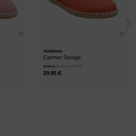
VERBENAS
Carmen Serraje
59.00 €
Du sparst 29.05 €
29.95 €