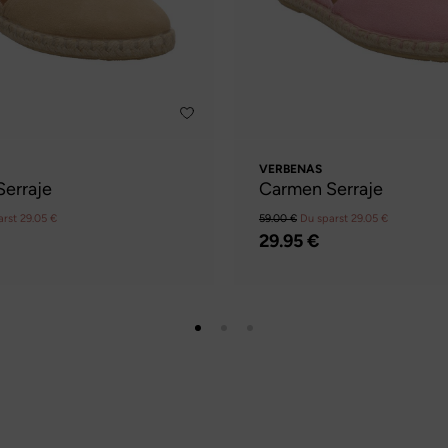
VERBENAS
erraje
Carmen Serraje
arst 29.05 €
59.00 €
Du sparst 29.05 €
29.95 €