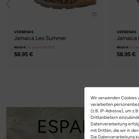
VERBENAS
VERBENAS
Jamaica Leo Summer
Jamaica 
99.00 €
Du sparst 40.05 €
99.00 €
Du sp
58.95 €
58.95 €
Wir verwenden Cookies u
verarbeiten personenbe
(z.B. IP-Adresse), um z.
Drittanbietern einzubind
Datenverarbeitung erfolg
mit Dritten, die wir in d
Die Datenverarbeitung ka