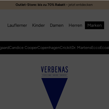
Outlet-Store: bis zu 70% Rabatt -
jetzt entdecken ️
Lauflerner
Kinder
Damen
Herren
Marken
gaard
Candice Cooper
Copenhagen
Crickit
Dr. Martens
Ecco
Ecoa