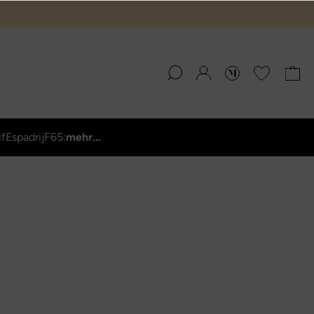
lf
Espadrij
F65:
mehr...