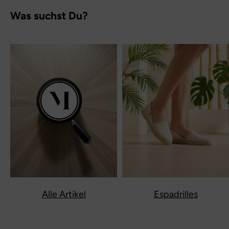
Was suchst Du?
Alle Artikel
Espadrilles