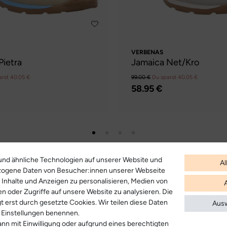
VERBENAS
Pietra
Jamaica Net/Kro
arst 40.05 €
99.00 €
Du sparst 40.05 €
58.95 €
nd ähnliche Technologien auf unserer Website und
Al
zogene Daten von Besucher:innen unserer Webseite
B. Inhalte und Anzeigen zu personalisieren, Medien von
en oder Zugriffe auf unsere Website zu analysieren. Die
t erst durch gesetzte Cookies. Wir teilen diese Daten
Ausw
en Einstellungen benennen.
nn mit Einwilligung oder aufgrund eines berechtigten