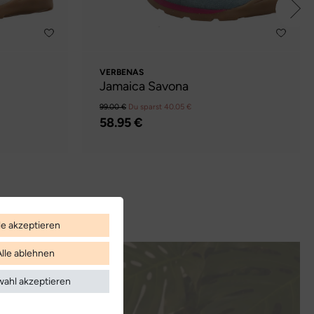
VERBENAS
Jamaica Savona
99.00 €
Du sparst 40.05 €
58.95 €
le akzeptieren
Alle ablehnen
ahl akzeptieren