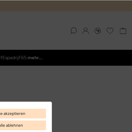
lf
Espadrij
F65:
mehr...
le akzeptieren
Alle ablehnen