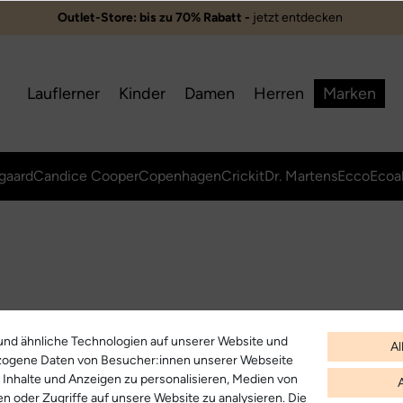
Outlet-Store: bis zu 70% Rabatt -
jetzt entdecken ️
Lauflerner
Kinder
Damen
Herren
Marken
gaard
Candice Cooper
Copenhagen
Crickit
Dr. Martens
Ecco
Ecoa
nd ähnliche Technologien auf unserer Website und
Al
zogene Daten von Besucher:innen unserer Webseite
B. Inhalte und Anzeigen zu personalisieren, Medien von
en oder Zugriffe auf unsere Website zu analysieren. Die