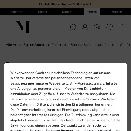
Outlet-Store: bis zu 70% Rabatt
️
Lauflerner
Kinder
Damen
Herren
Marken
Alle Artikel
Slip on
Sandalen | Pantoletten
Sneaker
Schnürer
Stiefeletten | Stiefel
Toms
Wir verwenden Cookies und ähnliche Technologien auf unserer
Website und verarbeiten personenbezogene Daten von
Home
Herren
Marken
Toms
Besucher:innen unserer Webseite (z.B. IP-Adresse), um z.B. Inhalte
und Anzeigen zu personalisieren, Medien von Drittanbietern
einzubinden oder Zugriffe auf unsere Website zu analysieren. Die
Datenverarbeitung erfolgt erst durch gesetzte Cookies. Wir teilen
diese Daten mit Dritten, die wir in den Einstellungen benennen.
Die Datenverarbeitung kann mit Einwilligung oder aufgrund eines
berechtigten Interesses erfolgen. Die Zustimmung kann erteilt oder
abgelehnt werden. Es besteht das Recht, nicht einzuwilligen und die
Einwilligung zu einem späteren Zeitpunkt zu ändern oder zu
widerrufen. Beachten Sie unser
Impressum
und weitere Hinweise zur