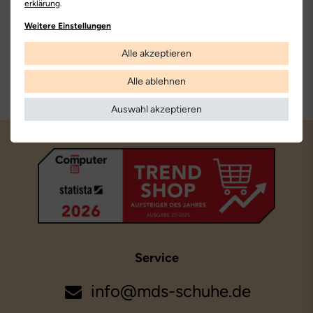
erklärung
.
Sichere
Echte
Zahlungsarten
Kundenbewertungen
Weitere Einstellungen
Unser Onlineshop unterstützt alle
Werde auch Du einer unserer
Alle akzeptieren
gängigen Zahlungsmöglichkeiten, wie
zufriedenen Kunden und bestelle
z.B. PayPal, Kreditkarte oder
sicher per SSL-Verschlüsselung.
Rechnung.
Unsere Kunden bewerten uns mit
Alle ablehnen
„Sehr gut“ uns auf
Trusted Shops
.
Auswahl akzeptieren
Service
info@mds-schuhe.de