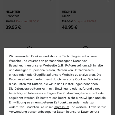
HECHTER
HECHTER
Francois
Kilian
99.00 €
Du sparst 59.05 €
129.00 €
Du sparst 79.05 €
39.95 €
49.95 €
Wir verwenden Cookies und ähnliche Technologien auf unserer
Website und verarbeiten personenbezogene Daten von
Kostenlose
Nur
Besucher:innen unserer Webseite (z.B. IP-Adresse), um z.B. Inhalte
Lieferung
Originalprodukte!
und Anzeigen zu personalisieren, Medien von Drittanbietern
einzubinden oder Zugriffe auf unsere Website zu analysieren. Die
Die Lieferung innerhalb Deutschlands
Wir verkaufen nur Origininalprodukte,
Datenverarbeitung erfolgt erst durch gesetzte Cookies. Wir teilen
versandkostenfrei und erfolgt mit
die direkt vom Hersteller bezogen
diese Daten mit Dritten, die wir in den Einstellungen benennen.
DHL.
werden, in unseren Regalen liegen und
Die Datenverarbeitung kann mit Einwilligung oder aufgrund eines
versandfertig sind.
Weitere Informationen
berechtigten Interesses erfolgen. Die Zustimmung kann erteilt oder
abgelehnt werden. Es besteht das Recht, nicht einzuwilligen und die
Einwilligung zu einem späteren Zeitpunkt zu ändern oder zu
widerrufen. Beachten Sie unser
Impressum
und weitere Hinweise zur
Verwendung personenbezogener Daten in unserer
Daten­schutz­