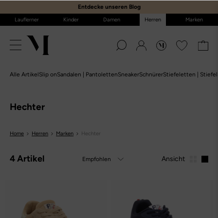
E
ntdecke unseren Blog
Lauflerner
Kinder
Damen
Herren
Marken
Alle Artikel
Slip on
Sandalen | Pantoletten
Sneaker
Schnürer
Stiefeletten | Stiefel
Hechter
Home
Herren
Marken
Hechter
4 Artikel
Ansicht