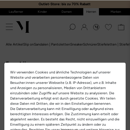
Outlet-Store: bis zu 70% Rabatt
️
Lauflerner
Kinder
Damen
Herren
Marken
Alle Artikel
Slip on
Sandalen | Pantoletten
Sneaker
Schnürer
Stiefeletten | Stiefel
Espadrij
Wir verwenden Cookies und ähnliche Technologien auf unserer
Website und verarbeiten personenbezogene Daten von
Home
Herren
Marken
Espadrij
Besucher:innen unserer Webseite (z.B. IP-Adresse), um z.B. Inhalte
und Anzeigen zu personalisieren, Medien von Drittanbietern
einzubinden oder Zugriffe auf unsere Website zu analysieren. Die
2 Artikel
Ansicht
Datenverarbeitung erfolgt erst durch gesetzte Cookies. Wir teilen
diese Daten mit Dritten, die wir in den Einstellungen benennen.
Die Datenverarbeitung kann mit Einwilligung oder aufgrund eines
berechtigten Interesses erfolgen. Die Zustimmung kann erteilt oder
abgelehnt werden. Es besteht das Recht, nicht einzuwilligen und die
Einwilligung zu einem späteren Zeitpunkt zu ändern oder zu
widerrufen. Beachten Sie unser
Impressum
und weitere Hinweise zur