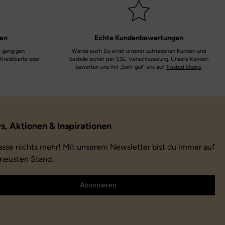
- optimale Trittsicherheit bietet die rutschfeste Laufsohle aus
Laufsohle:
Gummi
Gummi
Farbe:
schwarz | grau | schwarz
ten
Echte
Kundenbewertungen
- bestens ausgerüstet für die Schlittenfahrt, Schneemann bauen
e gängigen
Werde auch Du einer unserer zufriedenen Kunden und
oder einfach beim Toben in der kalten Jahreszeit"
Farbbezeichnung:
schwarz | grau
 Kreditkarte oder
bestelle sicher per SSL-Verschlüsselung. Unsere Kunden
bewerten uns mit „Sehr gut“ uns auf
Trusted Shops
.
Verschluss:
Klettverschluss
Weite:
mittel
Membran:
Gore-Tex
Motiv:
Vegan
asse nichts mehr! Mit unserem Newsletter bist du immer auf
neusten Stand.
Abonnieren