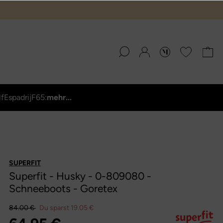
lf
Espadrij
F65:
mehr...
SUPERFIT
Superfit - Husky - 0-809080 -
Schneeboots - Goretex
84.00 €
Du sparst 19.05 €