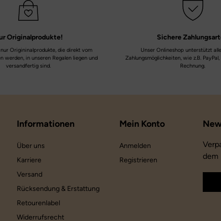
ur
Originalprodukte!
Sichere
Zahlungsar
nur Origininalprodukte, die direkt vom
Unser Onlineshop unterstützt all
en werden, in unseren Regalen liegen und
Zahlungsmöglichkeiten, wie z.B. PayPal,
versandfertig sind.
Rechnung.
Informationen
Mein Konto
Verp
Über uns
Anmelden
dem 
Karriere
Registrieren
Versand
Rücksendung & Erstattung
Retourenlabel
Widerrufsrecht