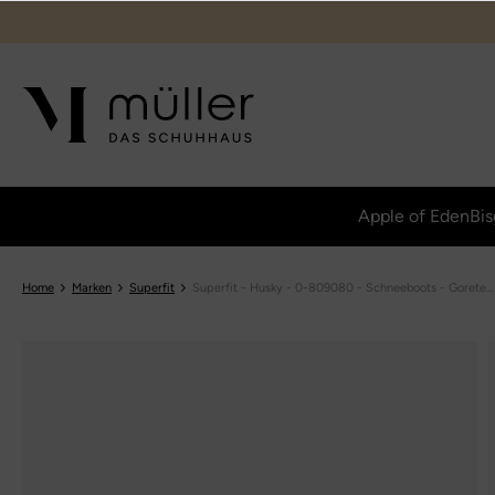
Apple of Eden
Bis
Home
Marken
Superfit
Superfit - Husky - 0-809080 - Schneeboots - Gorete...