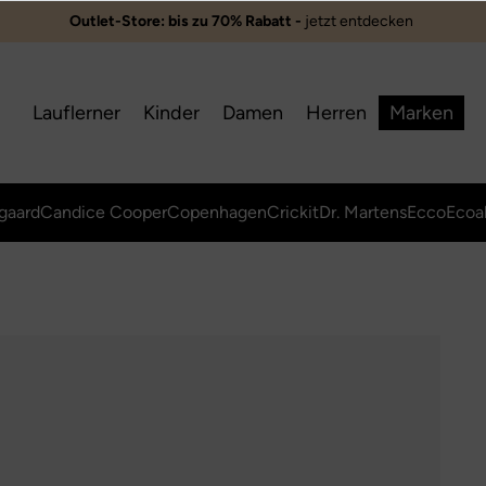
Outlet-Store: bis zu 70% Rabatt -
jetzt entdecken ️
Lauflerner
Kinder
Damen
Herren
Marken
gaard
Candice Cooper
Copenhagen
Crickit
Dr. Martens
Ecco
Ecoa