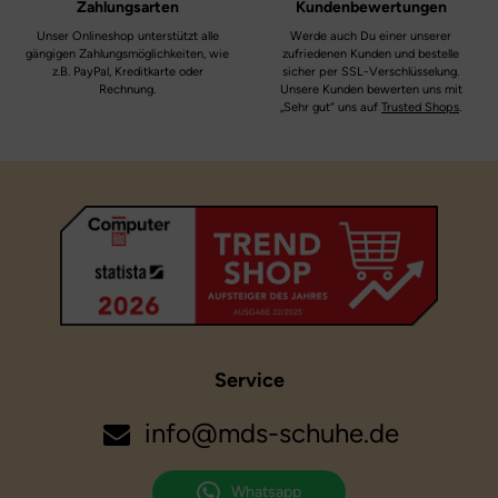
Zahlungsarten
Kundenbewertungen
Weite:
mittel
Unser Onlineshop unterstützt alle
Werde auch Du einer unserer
gängigen Zahlungsmöglichkeiten, wie
zufriedenen Kunden und bestelle
Membran:
z.B. PayPal, Kreditkarte oder
sicher per SSL-Verschlüsselung.
Sympatex
Rechnung.
Unsere Kunden bewerten uns mit
„Sehr gut“ uns auf
Trusted Shops
.
Service
info@mds-schuhe.de
Whatsapp