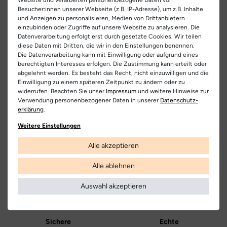
EU Verantwortlicher
Besucher:innen unserer Webseite (z.B. IP-Adresse), um z.B. Inhalte
- aus Leder gefertigtes Innenfutter für den bestmöglichen
Artikel-ID:
29528
und Anzeigen zu personalisieren, Medien von Drittanbietern
RICOSTA Schuhfabriken GmbH
Teilen
Tragekomfort
einzubinden oder Zugriffe auf unsere Website zu analysieren. Die
Artikel-Nr.:
353700019
Dürrheimer Str. 43, 78166 Donaueschingen, Deutschland
Datenverarbeitung erfolgt erst durch gesetzte Cookies. Wir teilen
- ein besonderer Hingucker ist der Stern, der dem Schuh eine
diese Daten mit Dritten, die wir in den Einstellungen benennen.
+ 49 771 805-0
besondere Note verleiht
Schuhart:
Boots
Die Datenverarbeitung kann mit Einwilligung oder aufgrund eines
berechtigten Interesses erfolgen. Die Zustimmung kann erteilt oder
- Sympatex Membran hält die Füße warm und trocken
Hersteller
abgelehnt werden. Es besteht das Recht, nicht einzuwilligen und die
Bezeichnung:
Kimi
Einwilligung zu einem späteren Zeitpunkt zu ändern oder zu
Ricosta
- herausnehmbare Decksohle zur Größenbestimmung
widerrufen. Beachten Sie unser
Impressum
und weitere Hinweise zur
Obermaterial:
Nubuk | Velours
Verwendung personenbezogener Daten in unserer
Daten­schutz­
- die zwei praktischen Klettverschlüsse helfen beim
erklärung
.
eigenständigen An- und Ausziehen
Innenfutter:
Textil
Kostenlose
Nur
Lieferung
Originalprodukte!
Weitere Einstellungen
- die leicht profilierte Laufsohle aus rutschhemmendem Gummi
Decksohle:
Leder
Die Lieferung innerhalb Deutschlands
Wir verkaufen nur Origininalprodukte,
bietet auch auf unebenen Wegen einen sicheren Gang
Alle akzeptieren
versandkostenfrei und erfolgt mit
die direkt vom Hersteller bezogen
DHL.
werden, in unseren Regalen liegen und
Laufsohle:
Gummi
versandfertig sind.
Alle ablehnen
Weitere Informationen
Farbe:
grün | orange
Auswahl akzeptieren
Farbbezeichnung:
salbei
Verschluss:
Klettverschluss
Sichere
Echte