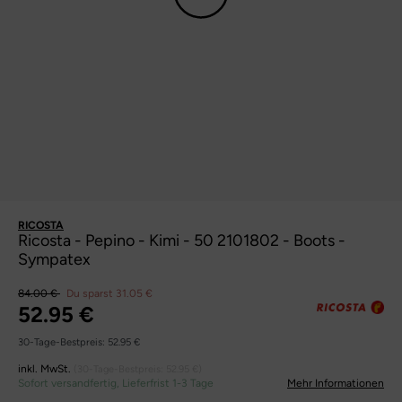
RICOSTA
Ricosta - Pepino - Kimi - 50 2101802 - Boots -
Sympatex
84.00 €
Du sparst 31.05 €
52.95 €
30-Tage-Bestpreis:
52.95 €
inkl. MwSt.
(30-Tage-Bestpreis:
52.95 €
)
Sofort versandfertig, Lieferfrist 1-3 Tage
Mehr Informationen