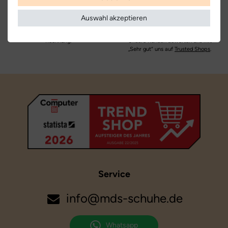
Zahlungsarten
Kundenbewertungen
Weite:
mittel
Unser Onlineshop unterstützt alle
Werde auch Du einer unserer
Auswahl akzeptieren
gängigen Zahlungsmöglichkeiten, wie
zufriedenen Kunden und bestelle
z.B. PayPal, Kreditkarte oder
sicher per SSL-Verschlüsselung.
Rechnung.
Unsere Kunden bewerten uns mit
„Sehr gut“ uns auf
Trusted Shops
.
Service
info@mds-schuhe.de
Whatsapp