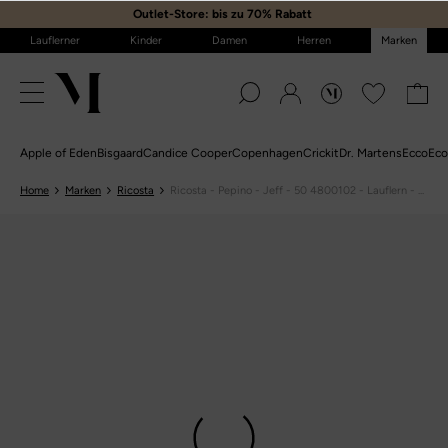
Outlet-Store: bis zu 70% Rabatt
️
Lauflerner
Kinder
Damen
Herren
Marken
Apple of Eden
Bisgaard
Candice Cooper
Copenhagen
Crickit
Dr. Martens
Ecco
Eco
Home
Marken
Ricosta
Ricosta - Pepino - Jeff - 50 4800102 - Lauflern - ...