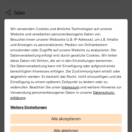
- optimales Fußklima wird durch die vielen kleinen Öffnungen
EU Verantwortlicher
gewährleistet
Artikel-ID:
29037
RICOSTA Schuhfabriken GmbH
Teilen
- das HighTech Material Microrunning ist super angenehm und
Artikel-Nr.:
426500001
Dürrheimer Str. 43, 78166 Donaueschingen, Deutschland
leicht
+ 49 771 805-0
Wir verwenden Cookies und ähnliche Technologien auf unserer
Schuhart:
Sandale
- schnelles und leichtes An- und Ausziehen durch den
Website und verarbeiten personenbezogene Daten von
Klettverschluss
Besucher:innen unserer Webseite (z.B. IP-Adresse), um z.B. Inhalte
Hersteller
Bezeichnung:
Jeff
und Anzeigen zu personalisieren, Medien von Drittanbietern
Ricosta
- damit es die nackten Füßchen auch bequem haben, besteht das
einzubinden oder Zugriffe auf unsere Website zu analysieren. Die
Obermaterial:
HighTech | Textil
Datenverarbeitung erfolgt erst durch gesetzte Cookies. Wir teilen
Innenfutter aus komfortablem Textil
diese Daten mit Dritten, die wir in den Einstellungen benennen.
Die Datenverarbeitung kann mit Einwilligung oder aufgrund eines
- die Laufsohle aus Naturkautschuk ist sehr flexibel und dennoch
Innenfutter:
Textil
Kostenlose
Nur
berechtigten Interesses erfolgen. Die Zustimmung kann erteilt oder
Lieferung
Originalprodukte!
isolierend
abgelehnt werden. Es besteht das Recht, nicht einzuwilligen und die
Decksohle:
Textil
Die Lieferung innerhalb Deutschlands
Wir verkaufen nur Origininalprodukte,
Einwilligung zu einem späteren Zeitpunkt zu ändern oder zu
versandkostenfrei und erfolgt mit
die direkt vom Hersteller bezogen
widerrufen. Beachten Sie unser
Impressum
und weitere Hinweise zur
DHL.
werden, in unseren Regalen liegen und
Laufsohle:
Gummi
Verwendung personenbezogener Daten in unserer
Daten­schutz­
versandfertig sind.
Weitere Informationen
erklärung
.
Farbe:
rosa
Weitere Einstellungen
Farbbezeichnung:
sucre | grau
Alle akzeptieren
Verschluss:
Klettverschluss
Sichere
Echte
Alle ablehnen