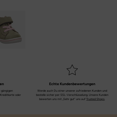
Ricosta
Obermaterial:
Effektleder
Innenfutter:
Leder
Decksohle:
Leder
Laufsohle:
Gummi
Farbe:
hellrosa
Farbbezeichnung:
Powder
Verschluss:
Schnürsenkel
ten
Echte
Kundenbewertungen
e gängigen
Werde auch Du einer unserer zufriedenen Kunden und
 Kreditkarte oder
bestelle sicher per SSL-Verschlüsselung. Unsere Kunden
bewerten uns mit „Sehr gut“ uns auf
Trusted Shops
.