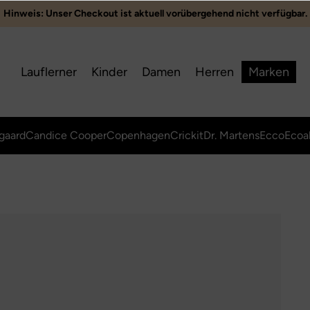
Hinweis: Unser Checkout ist aktuell vorübergehend nicht verfügbar.
Lauflerner
Kinder
Damen
Herren
Marken
gaard
Candice Cooper
Copenhagen
Crickit
Dr. Martens
Ecco
Ecoa