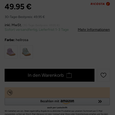
49.95 €
30-Tage-Bestpreis:
49.95 €
inkl. MwSt.
(30-Tage-Bestpreis:
49.95 €
)
Sofort versandfertig, Lieferfrist 1-3 Tage
Mehr Informationen
Farbe:
hellrosa
In den Warenkorb