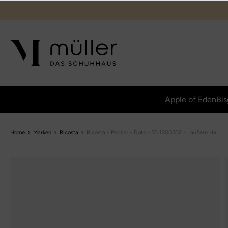
Apple of Eden
Bis
Home
Marken
Ricosta
Ricosta - Pepino - Dots - 50 1200502 - Lauflern Ha...