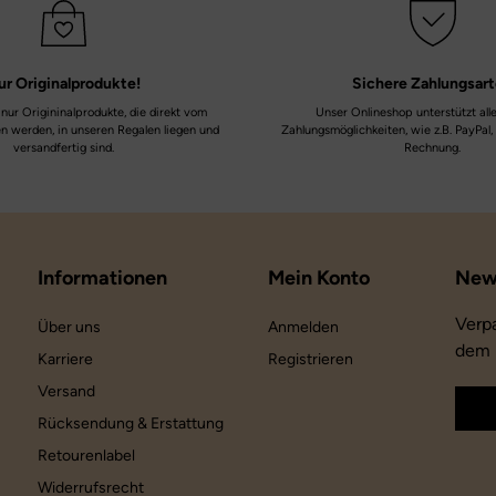
ur
Originalprodukte!
Sichere
Zahlungsar
nur Origininalprodukte, die direkt vom
Unser Onlineshop unterstützt all
en werden, in unseren Regalen liegen und
Zahlungsmöglichkeiten, wie z.B. PayPal,
versandfertig sind.
Rechnung.
Informationen
Mein Konto
Verp
Über uns
Anmelden
dem 
Karriere
Registrieren
Versand
Rücksendung & Erstattung
Retourenlabel
Widerrufsrecht