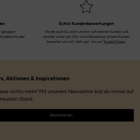
hervorragenden Laufkomfort
Decksohle:
Leder
Laufsohle:
Naturkautschuk
ten
Echte
Kundenbewertungen
Farbe:
rosa | barbie | Nubuk
e gängigen
Werde auch Du einer unserer zufriedenen Kunden und
 Kreditkarte oder
bestelle sicher per SSL-Verschlüsselung. Unsere Kunden
bewerten uns mit „Sehr gut“ uns auf
Trusted Shops
.
Farbbezeichnung:
barbie
Verschluss:
Klettverschluss
Weite:
mittel
asse nichts mehr! Mit unserem Newsletter bist du immer auf
neusten Stand.
Abonnieren