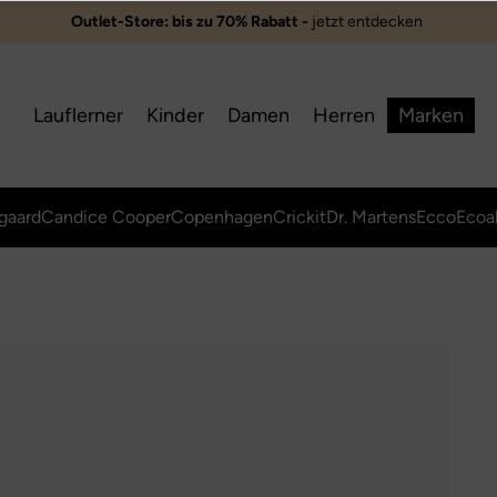
Outlet-Store: bis zu 70% Rabatt -
jetzt entdecken ️
Lauflerner
Kinder
Damen
Herren
Marken
gaard
Candice Cooper
Copenhagen
Crickit
Dr. Martens
Ecco
Ecoa