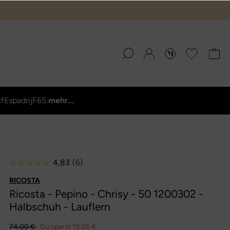
lf
Espadrij
F65:
mehr...
RICOSTA
Ricosta - Pepino - Chrisy - 50 1200302 -
Halbschuh - Lauflern
74.00 €
Du sparst 19.05 €