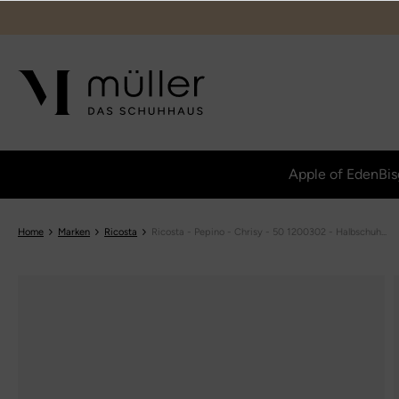
Apple of Eden
Bis
Home
Marken
Ricosta
Ricosta - Pepino - Chrisy - 50 1200302 - Halbschuh...