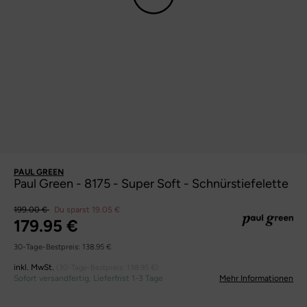
PAUL GREEN
Paul Green - 8175 - Super Soft - Schnürstiefelette
199.00 €
Du sparst 19.05 €
179.95 €
30-Tage-Bestpreis:
138.95 €
inkl. MwSt.
(30-Tage-Bestpreis:
138.95 €
)
Sofort versandfertig, Lieferfrist 1-3 Tage
Mehr Informationen