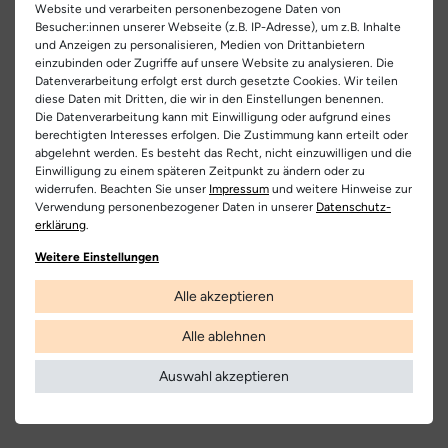
Herstellerinformationen
Artikel-ID:
32432
Website und verarbeiten personenbezogene Daten von
robuste Sohle auf jedem Untergrund sicheren Halt bietet. Egal,
Besucher:innen unserer Webseite (z.B. IP-Adresse), um z.B. Inhalte
EU Verantwortlicher
ob im Alltag oder zu besonderen Anlässen – diese Stiefeletten
37
4
Artikel-Nr.:
261400018
und Anzeigen zu personalisieren, Medien von Drittanbietern
sind die perfekte Kombination aus klassischem Design und
Paul Green GmbH
Teilen
einzubinden oder Zugriffe auf unsere Website zu analysieren. Die
37,5
4,5
modernem Flair. Mit Paul Green kannst du deinen Look mühelos
Datenverarbeitung erfolgt erst durch gesetzte Cookies. Wir teilen
Schuhart:
Stiefelette
Haag 10, 5163 Mattsee, Österreich
abrunden und bleibst dabei immer stilsicher.
diese Daten mit Dritten, die wir in den Einstellungen benennen.
38
5
0043621753230
Die Datenverarbeitung kann mit Einwilligung oder aufgrund eines
Bezeichnung:
8175
berechtigten Interesses erfolgen. Die Zustimmung kann erteilt oder
38.5
5,5
abgelehnt werden. Es besteht das Recht, nicht einzuwilligen und die
Hersteller
Obermaterial:
Glattleder
Einwilligung zu einem späteren Zeitpunkt zu ändern oder zu
Paul Green
39
6
widerrufen. Beachten Sie unser
Impressum
und weitere Hinweise zur
Innenfutter:
Warmfutter | vegan
Verwendung personenbezogener Daten in unserer
Daten­schutz­
erklärung
.
40
6,5
Kostenlose
Nur
Decksohle:
Warmfutter | vegan
Weitere Einstellungen
Lieferung
Originalprodukte!
40.5
7
Laufsohle:
Eva
Die Lieferung innerhalb Deutschlands
Wir verkaufen nur Origininalprodukte,
Alle akzeptieren
41
7,5
versandkostenfrei und erfolgt mit
die direkt vom Hersteller bezogen
DHL.
werden, in unseren Regalen liegen und
Farbe:
braun
Alle ablehnen
versandfertig sind.
42
8
Weitere Informationen
Farbbezeichnung:
cognac
Auswahl akzeptieren
42,5
8,5
Verschluss:
Schnürsenkel
43
9