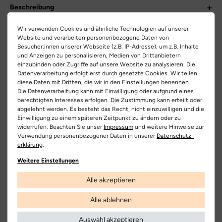
Beschreibung
Entdecke den lässigen Schnürboot, der Komfort auf ein neues
Informationen zum Artikel
Wir verwenden Cookies und ähnliche Technologien auf unserer
Level hebt. Dieser zeitlose Klassiker vereint das Beste aus edlem
Website und verarbeiten personenbezogene Daten von
Stil und sportlicher Lässigkeit. Das hochwertige Leder verleiht
Größentabelle
Hersteller-Nr.:
4024-260
Besucher:innen unserer Webseite (z.B. IP-Adresse), um z.B. Inhalte
dem Boot nicht nur eine schicke Optik, sondern sorgt auch für
und Anzeigen zu personalisieren, Medien von Drittanbietern
Langlebigkeit und Robustheit. Innen erwartet dich ein weiches
einzubinden oder Zugriffe auf unsere Website zu analysieren. Die
DE
UK
Herstellerinformationen
Artikel-ID:
26640
Datenverarbeitung erfolgt erst durch gesetzte Cookies. Wir teilen
Futter, das deine Füße wohlig umhüllt und sie den ganzen Tag
diese Daten mit Dritten, die wir in den Einstellungen benennen.
EU Verantwortlicher
warm und bequem hält.
37
4
Artikel-Nr.:
232400106
Die Datenverarbeitung kann mit Einwilligung oder aufgrund eines
Paul Green GmbH
Teilen
berechtigten Interesses erfolgen. Die Zustimmung kann erteilt oder
Die leichte und flexible Gummisohle garantiert dir einen
37,5
4,5
Schuhart:
Sneaker
abgelehnt werden. Es besteht das Recht, nicht einzuwilligen und die
Haag 10, 5163 Mattsee, Österreich
bequemen Auftritt, egal wohin dich dein Weg führt. Ob im Alltag
Einwilligung zu einem späteren Zeitpunkt zu ändern oder zu
oder für besondere Anlässe, mit diesem Schnürboot genießt du
38
5
0043621753230
widerrufen. Beachten Sie unser
Impressum
und weitere Hinweise zur
Bezeichnung:
4024
stets den perfekten Mix aus Komfort und Stil. Ein Must-Have für
Verwendung personenbezogener Daten in unserer
Daten­schutz­
38.5
5,5
alle, die auch bei ihren Schuhen auf Qualität und Design setzen!
erklärung
.
Hersteller
Obermaterial:
Nubukleder
Paul Green
39
6
Weitere Einstellungen
Innenfutter:
Leder
40
6,5
Alle akzeptieren
Kostenlose
Nur
Decksohle:
Leder
Lieferung
Originalprodukte!
40.5
7
Alle ablehnen
Laufsohle:
Gummi
Die Lieferung innerhalb Deutschlands
Wir verkaufen nur Origininalprodukte,
41
7,5
versandkostenfrei und erfolgt mit
die direkt vom Hersteller bezogen
Auswahl akzeptieren