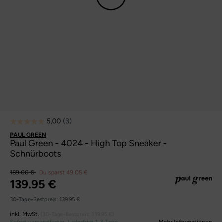
PAUL GREEN
Paul Green - 4024 - High Top Sneaker -
Schnürboots
189.00 €
Du sparst 49.05 €
139.95 €
30-Tage-Bestpreis:
139.95 €
inkl. MwSt.
(30-Tage-Bestpreis:
139.95 €
)