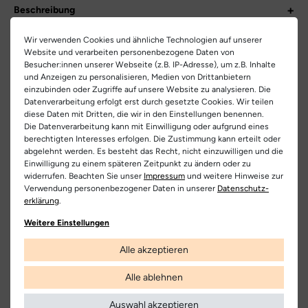
Beschreibung
Entdecke den lässigen Schnürboot, der Komfort auf ein neues
Informationen zum Artikel
Wir verwenden Cookies und ähnliche Technologien auf unserer
Level hebt. Dieser zeitlose Klassiker vereint das Beste aus edlem
Website und verarbeiten personenbezogene Daten von
Stil und sportlicher Lässigkeit. Das hochwertige Leder verleiht
Größentabelle
Hersteller-Nr.:
4024-010
Besucher:innen unserer Webseite (z.B. IP-Adresse), um z.B. Inhalte
dem Boot nicht nur eine schicke Optik, sondern sorgt auch für
und Anzeigen zu personalisieren, Medien von Drittanbietern
Langlebigkeit und Robustheit. Innen erwartet dich ein weiches
einzubinden oder Zugriffe auf unsere Website zu analysieren. Die
DE
UK
Herstellerinformationen
Artikel-ID:
26640
Datenverarbeitung erfolgt erst durch gesetzte Cookies. Wir teilen
Futter, das deine Füße wohlig umhüllt und sie den ganzen Tag
diese Daten mit Dritten, die wir in den Einstellungen benennen.
EU Verantwortlicher
warm und bequem hält.
37
4
Artikel-Nr.:
236200007
Die Datenverarbeitung kann mit Einwilligung oder aufgrund eines
Paul Green GmbH
Teilen
berechtigten Interesses erfolgen. Die Zustimmung kann erteilt oder
Die leichte und flexible Gummisohle garantiert dir einen
37,5
4,5
Obermaterial:
Nubukleder
abgelehnt werden. Es besteht das Recht, nicht einzuwilligen und die
Haag 10, 5163 Mattsee, Österreich
bequemen Auftritt, egal wohin dich dein Weg führt. Ob im Alltag
Einwilligung zu einem späteren Zeitpunkt zu ändern oder zu
oder für besondere Anlässe, mit diesem Schnürboot genießt du
38
5
0043621753230
widerrufen. Beachten Sie unser
Impressum
und weitere Hinweise zur
Innenfutter:
Leder | Frottee
stets den perfekten Mix aus Komfort und Stil. Ein Must-Have für
Verwendung personenbezogener Daten in unserer
Daten­schutz­
38.5
5,5
alle, die auch bei ihren Schuhen auf Qualität und Design setzen!
erklärung
.
Hersteller
Decksohle:
Leder
Paul Green
39
6
Weitere Einstellungen
Laufsohle:
Gummi
40
6,5
Alle akzeptieren
Kostenlose
Nur
Farbe:
grau
Lieferung
Originalprodukte!
40.5
7
Alle ablehnen
Farbbezeichnung:
grau | mittelbraun
Die Lieferung innerhalb Deutschlands
Wir verkaufen nur Origininalprodukte,
41
7,5
versandkostenfrei und erfolgt mit
die direkt vom Hersteller bezogen
Auswahl akzeptieren