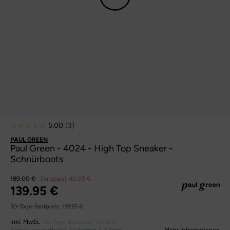
PAUL GREEN
Paul Green - 4024 - High Top Sneaker -
Schnürboots
189.00 €
Du sparst 49.05 €
139.95 €
30-Tage-Bestpreis:
139.95 €
inkl. MwSt.
(30-Tage-Bestpreis:
139.95 €
)