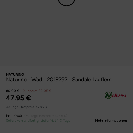
NATURINO
Naturino - Wad - 2013292 - Sandale Lauflern
80.00 €
Du sparst 32.05 €
47.95 €
30-Tage-Bestpreis:
47.95 €
inkl. MwSt.
(30-Tage-Bestpreis:
47.95 €
)
Sofort versandfertig, Lieferfrist 1-3 Tage
Mehr Informationen