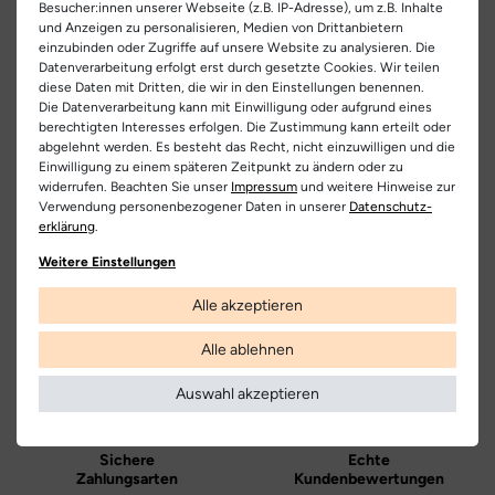
- tolle Retro Silhouette akzentuiert die Sandale
Artikel-ID:
26100
Besucher:innen unserer Webseite (z.B. IP-Adresse), um z.B. Inhalte
Falc Spa
Teilen
und Anzeigen zu personalisieren, Medien von Drittanbietern
- Klettverschluss am Schaftrand zum leichten An- und
Artikel-Nr.:
381400005
einzubinden oder Zugriffe auf unsere Website zu analysieren. Die
C.da San Domenico 24, 62012 Civitanova Marcha Alta (MC),
Ausziehen, der gleichzeitig für einen guten Halt sorgt
Datenverarbeitung erfolgt erst durch gesetzte Cookies. Wir teilen
Italia
diese Daten mit Dritten, die wir in den Einstellungen benennen.
Schuhart:
Sandale
- herausnehmbare Innensohle aus Leder
Die Datenverarbeitung kann mit Einwilligung oder aufgrund eines
00390733790790
berechtigten Interesses erfolgen. Die Zustimmung kann erteilt oder
Bezeichnung:
Wad
- geschlossener Fersenbereich zur Lauf Unterstüzung
abgelehnt werden. Es besteht das Recht, nicht einzuwilligen und die
Hersteller
Einwilligung zu einem späteren Zeitpunkt zu ändern oder zu
- weiche und äußerst biegsame Laufsohle ideak für die ersten
Obermaterial:
Nappaleder
widerrufen. Beachten Sie unser
Impressum
und weitere Hinweise zur
Naturino
Gehversuche
Verwendung personenbezogener Daten in unserer
Daten­schutz­
erklärung
Innenfutter:
.
Leder
Kostenlose
Nur
Lieferung
Originalprodukte!
Weitere Einstellungen
Decksohle:
Leder
Die Lieferung innerhalb Deutschlands
Wir verkaufen nur Origininalprodukte,
versandkostenfrei und erfolgt mit
die direkt vom Hersteller bezogen
Alle akzeptieren
DHL.
werden, in unseren Regalen liegen und
Laufsohle:
Gummi
versandfertig sind.
Weitere Informationen
Alle ablehnen
Farbe:
beige
Auswahl akzeptieren
Farbbezeichnung:
taupe
Verschluss:
Klettverschluss
Sichere
Echte
Zahlungsarten
Kundenbewertungen