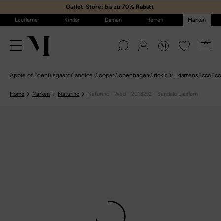
Outlet-Store: bis zu 70% Rabatt
️
Lauflerner
Kinder
Damen
Herren
Marken
Apple of Eden
Bisgaard
Candice Cooper
Copenhagen
Crickit
Dr. Martens
Ecco
Eco
Home
Marken
Naturino
Naturino - Wad - 2013292 - Sandale Lauflern