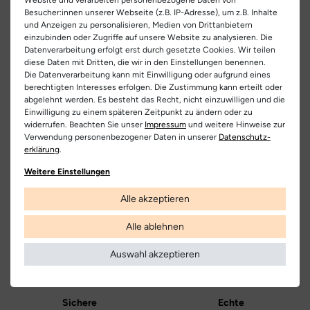
- weiches Lederfutter mit gepolstertem Schaftabschluss
EU Verantwortlicher
Besucher:innen unserer Webseite (z.B. IP-Adresse), um z.B. Inhalte
Artikel-ID:
28171
- Naturino Schriftzug an der Seite
und Anzeigen zu personalisieren, Medien von Drittanbietern
Falc Spa
Teilen
einzubinden oder Zugriffe auf unsere Website zu analysieren. Die
Artikel-Nr.:
341800010
C.da San Domenico 24, 62012 Civitanova Marcha Alta (MC),
- Klettverschluss fördert das selbstständige Anziehen
Datenverarbeitung erfolgt erst durch gesetzte Cookies. Wir teilen
diese Daten mit Dritten, die wir in den Einstellungen benennen.
Italia
Schuhart:
Schnürschuh/Klettschuh
- verstärkte Fersenpartie sorgt für den nötigen Halt
Die Datenverarbeitung kann mit Einwilligung oder aufgrund eines
00390733790790
berechtigten Interesses erfolgen. Die Zustimmung kann erteilt oder
- herausnehmbare Ledersohle zur besseren Größenbestimmung
abgelehnt werden. Es besteht das Recht, nicht einzuwilligen und die
Bezeichnung:
Naturino Cocoon
Einwilligung zu einem späteren Zeitpunkt zu ändern oder zu
Hersteller
- rutschfeste, leichte, flexible Sohle aus Gummi
widerrufen. Beachten Sie unser
Impressum
und weitere Hinweise zur
Obermaterial:
Glattleder
Naturino
Verwendung personenbezogener Daten in unserer
Daten­schutz­
- Vorderkappe aus Gummi für die ersten Laufversuche und die
erklärung
.
Innenfutter:
Leder
Kostenlose
Nur
langen Krabbeltouren
Lieferung
Originalprodukte!
Weitere Einstellungen
Decksohle:
Leder
Die Lieferung innerhalb Deutschlands
Wir verkaufen nur Origininalprodukte,
Alle akzeptieren
versandkostenfrei und erfolgt mit
die direkt vom Hersteller bezogen
DHL.
werden, in unseren Regalen liegen und
Laufsohle:
Gummi
versandfertig sind.
Alle ablehnen
Weitere Informationen
Farbe:
blau
Auswahl akzeptieren
Farbbezeichnung:
navy
Verschluss:
Klettverschluss
Sichere
Echte