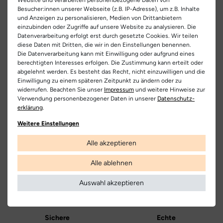
EU Verantwortlicher
leicht gepolsterte Schaftabschluss bietet zusätzlichen Komfort.
Besucher:innen unserer Webseite (z.B. IP-Adresse), um z.B. Inhalte
Artikel-ID:
26789
und Anzeigen zu personalisieren, Medien von Drittanbietern
Falc Spa
Teilen
Ein besonderes Highlight ist der Naturino Sand Effect, der die
einzubinden oder Zugriffe auf unsere Website zu analysieren. Die
Artikel-Nr.:
333800022
C.da San Domenico 24, 62012 Civitanova Marcha Alta (MC),
natürliche Situation beim Laufen im Meeressand nachempfindet.
Datenverarbeitung erfolgt erst durch gesetzte Cookies. Wir teilen
diese Daten mit Dritten, die wir in den Einstellungen benennen.
So unterstützt dieser Schuh optimal die Entwicklung des
Italia
Schuhart:
Schnürschuh/Klettschuh
Die Datenverarbeitung kann mit Einwilligung oder aufgrund eines
Fußgewölbes und der Gelenke. Die herausnehmbare,
00390733790790
berechtigten Interesses erfolgen. Die Zustimmung kann erteilt oder
anatomische und antibakterielle Innensohle sorgt für Hygiene
abgelehnt werden. Es besteht das Recht, nicht einzuwilligen und die
Bezeichnung:
Cocoon
und Komfort.
Einwilligung zu einem späteren Zeitpunkt zu ändern oder zu
Hersteller
widerrufen. Beachten Sie unser
Impressum
und weitere Hinweise zur
Obermaterial:
Glattleder
Dank der robusten, hochgezogenen Gummilaufsohle bietet
Naturino
Verwendung personenbezogener Daten in unserer
Daten­schutz­
dieser Schuh sicheren Halt bei den ersten Schritten. Vertraue
erklärung
.
Innenfutter:
Leder
Kostenlose
Nur
auf Naturino und schaffe die besten Voraussetzungen für die
Lieferung
Originalprodukte!
Weitere Einstellungen
kleinen Abenteurer.
Decksohle:
Leder
Die Lieferung innerhalb Deutschlands
Wir verkaufen nur Origininalprodukte,
Alle akzeptieren
versandkostenfrei und erfolgt mit
die direkt vom Hersteller bezogen
DHL.
werden, in unseren Regalen liegen und
Laufsohle:
Gummi
versandfertig sind.
Alle ablehnen
Weitere Informationen
Farbe:
dunkelblau
Auswahl akzeptieren
Farbbezeichnung:
egeo | blau
Verschluss:
Schnürsenkel
Sichere
Echte