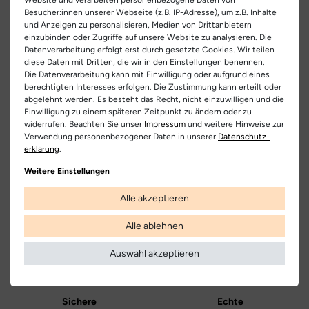
EU Verantwortlicher
leicht gepolsterte Schaftabschluss bietet zusätzlichen Komfort.
Besucher:innen unserer Webseite (z.B. IP-Adresse), um z.B. Inhalte
Artikel-ID:
26789
und Anzeigen zu personalisieren, Medien von Drittanbietern
Falc Spa
Teilen
Ein besonderes Highlight ist der Naturino Sand Effect, der die
einzubinden oder Zugriffe auf unsere Website zu analysieren. Die
Artikel-Nr.:
333600001
C.da San Domenico 24, 62012 Civitanova Marcha Alta (MC),
natürliche Situation beim Laufen im Meeressand nachempfindet.
Datenverarbeitung erfolgt erst durch gesetzte Cookies. Wir teilen
diese Daten mit Dritten, die wir in den Einstellungen benennen.
So unterstützt dieser Schuh optimal die Entwicklung des
Italia
Schuhart:
Schnürschuh/Klettschuh
Die Datenverarbeitung kann mit Einwilligung oder aufgrund eines
Fußgewölbes und der Gelenke. Die herausnehmbare,
00390733790790
berechtigten Interesses erfolgen. Die Zustimmung kann erteilt oder
anatomische und antibakterielle Innensohle sorgt für Hygiene
abgelehnt werden. Es besteht das Recht, nicht einzuwilligen und die
Bezeichnung:
Naturino Cocoon
und Komfort.
Einwilligung zu einem späteren Zeitpunkt zu ändern oder zu
Hersteller
widerrufen. Beachten Sie unser
Impressum
und weitere Hinweise zur
Obermaterial:
Glattleder
Dank der robusten, hochgezogenen Gummilaufsohle bietet
Naturino
Verwendung personenbezogener Daten in unserer
Daten­schutz­
dieser Schuh sicheren Halt bei den ersten Schritten. Vertraue
erklärung
.
Innenfutter:
Leder
Kostenlose
Nur
auf Naturino und schaffe die besten Voraussetzungen für die
Lieferung
Originalprodukte!
Weitere Einstellungen
kleinen Abenteurer.
Decksohle:
Leder
Die Lieferung innerhalb Deutschlands
Wir verkaufen nur Origininalprodukte,
Alle akzeptieren
versandkostenfrei und erfolgt mit
die direkt vom Hersteller bezogen
DHL.
werden, in unseren Regalen liegen und
Laufsohle:
Gummi
versandfertig sind.
Alle ablehnen
Weitere Informationen
Farbe:
gelb
Auswahl akzeptieren
Farbbezeichnung:
zucca
Verschluss:
Schnürsenkel
Sichere
Echte