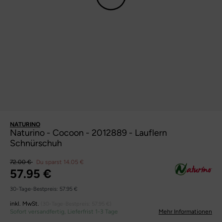
NATURINO
Naturino - Cocoon - 2012889 - Lauflern
Schnürschuh
72.00 €
Du sparst 14.05 €
57.95 €
30-Tage-Bestpreis:
57.95 €
inkl. MwSt.
(30-Tage-Bestpreis:
57.95 €
)
Sofort versandfertig, Lieferfrist 1-3 Tage
Mehr Informationen