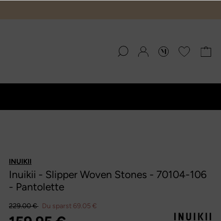
INUIKII
Inuikii - Slipper Woven Stones - 70104-106
- Pantolette
229.00 €
Du sparst 69.05 €