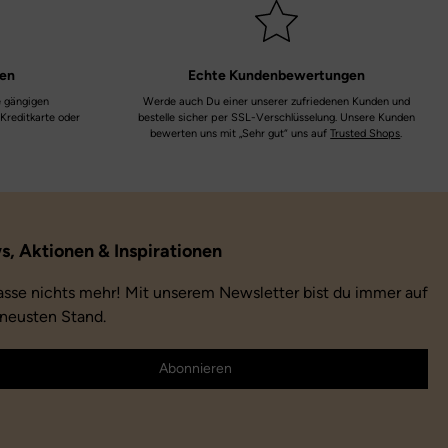
Farbe:
grau
Farbbezeichnung:
grey
ten
Echte
Kundenbewertungen
e gängigen
Werde auch Du einer unserer zufriedenen Kunden und
 Kreditkarte oder
bestelle sicher per SSL-Verschlüsselung. Unsere Kunden
bewerten uns mit „Sehr gut“ uns auf
Trusted Shops
.
asse nichts mehr! Mit unserem Newsletter bist du immer auf
neusten Stand.
Abonnieren