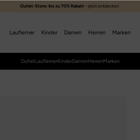
Outlet-Store: bis zu 70% Rabatt -
jetzt entdecken ️
Lauflerner
Kinder
Damen
Herren
Marken
Outlet
Lauflerner
Kinder
Damen
Herren
Marken