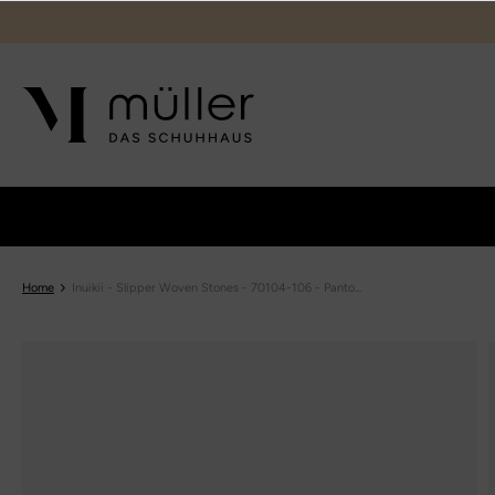
Home
Inuikii - Slipper Woven Stones - 70104-106 - Panto...