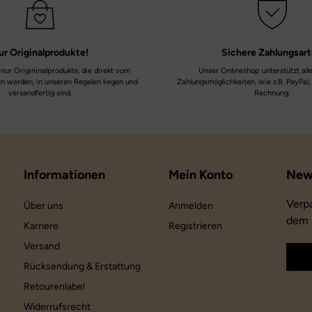
ur
Originalprodukte!
Sichere
Zahlungsar
nur Origininalprodukte, die direkt vom
Unser Onlineshop unterstützt all
en werden, in unseren Regalen liegen und
Zahlungsmöglichkeiten, wie z.B. PayPal,
versandfertig sind.
Rechnung.
Informationen
Mein Konto
Verp
Über uns
Anmelden
dem 
Karriere
Registrieren
Versand
Rücksendung & Erstattung
Retourenlabel
Widerrufsrecht