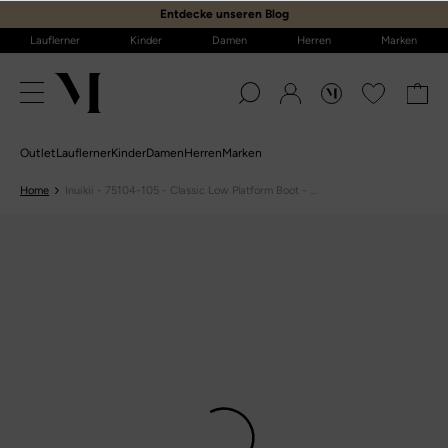
E
ntdecke unseren Blog
Lauflerner
Kinder
Damen
Herren
Marken
Outlet
Lauflerner
Kinder
Damen
Herren
Marken
Home
Inuikii - 75104-105 - Classic Low Platform Boot - ...