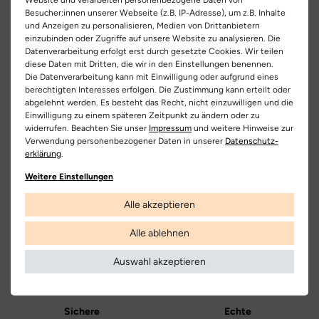
- hergestellt aus hochwertigem Nubukleder und
EU Verantwortlicher
Besucher:innen unserer Webseite (z.B. IP-Adresse), um z.B. Inhalte
markentypischer Schnürung
Artikel-ID:
31492
und Anzeigen zu personalisieren, Medien von Drittanbietern
INUIKII AG
Teilen
einzubinden oder Zugriffe auf unsere Website zu analysieren. Die
- Lammfellfutter bietet maximalen Tragekomfort und kuschelige
Artikel-Nr.:
262200004
Binzstrasse 29, 8045 Zürich, Schweiz
Datenverarbeitung erfolgt erst durch gesetzte Cookies. Wir teilen
Wärme
diese Daten mit Dritten, die wir in den Einstellungen benennen.
Schuhart:
Schneeboots
Die Datenverarbeitung kann mit Einwilligung oder aufgrund eines
Hersteller
- die Plateausohle ermöglicht ein perfektes Abrollen und die
berechtigten Interesses erfolgen. Die Zustimmung kann erteilt oder
optimale Dämpfung
Inuikii
abgelehnt werden. Es besteht das Recht, nicht einzuwilligen und die
Bezeichnung:
Classic Low Platform Boot
Einwilligung zu einem späteren Zeitpunkt zu ändern oder zu
Wichtiger Hinweis zur Schnürung
Die Schnürung an deinen
widerrufen. Beachten Sie unser
Impressum
und weitere Hinweise zur
Obermaterial:
Nubukleder
INUIKII-Schuhen ist dekorativ und nicht dafür gedacht, den
Verwendung personenbezogener Daten in unserer
Daten­schutz­
Schuh enger zu ziehen. Bitte zieh die Schnürung nicht fest, da
erklärung
.
Innenfutter:
Lammfell
Kostenlose
Nur
die Schlaufen dadurch beschädigt werden können. Die Schuhe
Lieferung
Originalprodukte!
Weitere Einstellungen
sind so designt, dass sie durch ihre Passform angenehm und
Decksohle:
Lammfell
Die Lieferung innerhalb Deutschlands
Wir verkaufen nur Origininalprodukte,
sicher sitzen.
Alle akzeptieren
versandkostenfrei und erfolgt mit
die direkt vom Hersteller bezogen
DHL.
werden, in unseren Regalen liegen und
Danke für dein Verständnis und viel Freude mit deinen neuen
Laufsohle:
Gummi
versandfertig sind.
Alle ablehnen
INUIKIIs!
Weitere Informationen
Farbe:
braun
Auswahl akzeptieren
Farbbezeichnung:
taupe
Verschluss:
Zipper Verschluss
Sichere
Echte