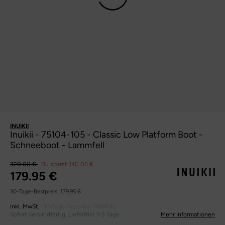
INUIKII
Inuikii - 75104-105 - Classic Low Platform Boot -
Schneeboot - Lammfell
320.00 €
Du sparst 140.05 €
179.95 €
30-Tage-Bestpreis:
179.95 €
inkl. MwSt.
(30-Tage-Bestpreis:
179.95 €
)
Sofort versandfertig, Lieferfrist 1-3 Tage
Mehr Informationen