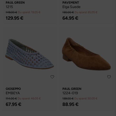
PAUL GREEN
PAVEMENT
1215
Elga Suede
149.00 €
Du sparst 19.05 €
130.00 €
Du sparst 65.05 €
129.95 €
64.95 €
GIOSEPPO
PAUL GREEN
EMBEYA
1224-019
114.00 €
Du sparst 46.05 €
139.00 €
Du sparst 50.05 €
67.95 €
88.95 €