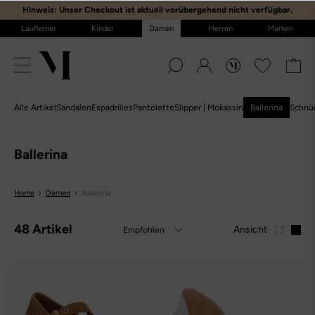
Hinweis: Unser Checkout ist aktuell vorübergehend nicht verfügbar.
Lauflerner
Kinder
Damen
Herren
Marken
Alle Artikel
Sandalen
Espadrilles
Pantolette
Slipper | Mokassin
Ballerina
Schnü
Ballerina
Home
Damen
Ballerina
48 Artikel
Ansicht