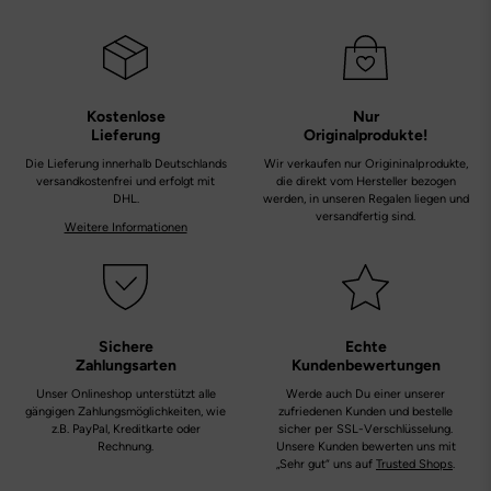
Kostenlose
Nur
Lieferung
Originalprodukte!
Die Lieferung innerhalb Deutschlands
Wir verkaufen nur Origininalprodukte,
versandkostenfrei und erfolgt mit
die direkt vom Hersteller bezogen
DHL.
werden, in unseren Regalen liegen und
versandfertig sind.
Weitere Informationen
Sichere
Echte
Zahlungsarten
Kundenbewertungen
Unser Onlineshop unterstützt alle
Werde auch Du einer unserer
gängigen Zahlungsmöglichkeiten, wie
zufriedenen Kunden und bestelle
z.B. PayPal, Kreditkarte oder
sicher per SSL-Verschlüsselung.
Rechnung.
Unsere Kunden bewerten uns mit
„Sehr gut“ uns auf
Trusted Shops
.