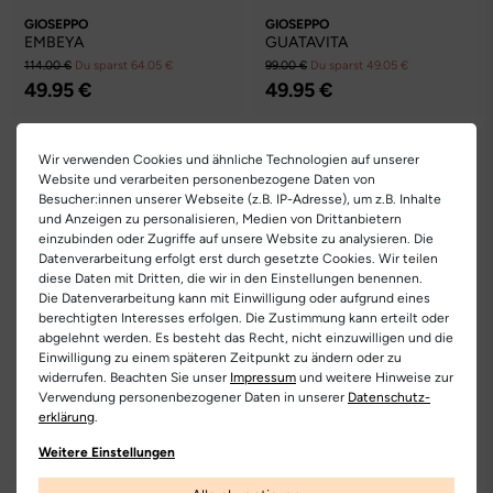
GIOSEPPO
GIOSEPPO
EMBEYA
GUATAVITA
114.00 €
Du sparst 64.05 €
99.00 €
Du sparst 49.05 €
49.95 €
49.95 €
Wir verwenden Cookies und ähnliche Technologien auf unserer
Website und verarbeiten personenbezogene Daten von
Besucher:innen unserer Webseite (z.B. IP-Adresse), um z.B. Inhalte
und Anzeigen zu personalisieren, Medien von Drittanbietern
einzubinden oder Zugriffe auf unsere Website zu analysieren. Die
Datenverarbeitung erfolgt erst durch gesetzte Cookies. Wir teilen
diese Daten mit Dritten, die wir in den Einstellungen benennen.
Die Datenverarbeitung kann mit Einwilligung oder aufgrund eines
berechtigten Interesses erfolgen. Die Zustimmung kann erteilt oder
abgelehnt werden. Es besteht das Recht, nicht einzuwilligen und die
Einwilligung zu einem späteren Zeitpunkt zu ändern oder zu
widerrufen. Beachten Sie unser
Impressum
und weitere Hinweise zur
DR.MARTENS
GABOR
Verwendung personenbezogener Daten in unserer
Daten­schutz­
Elphie II-42125020
84.145.68
erklärung
.
170.00 €
Du sparst 102.05 €
99.00 €
Du sparst 49.05 €
Weitere Einstellungen
67.95 €
49.95 €