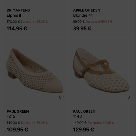
DR.MARTENS
APPLE OF EDEN
Elphie ll
Blondie 41
170.00 €
Du sparst 55.05 €
99.00 €
Du sparst 59.05 €
114.95 €
39.95 €
PAUL GREEN
PAUL GREEN
1215
1143
149.00 €
Du sparst 39.05 €
149.00 €
Du sparst 19.05 €
109.95 €
129.95 €