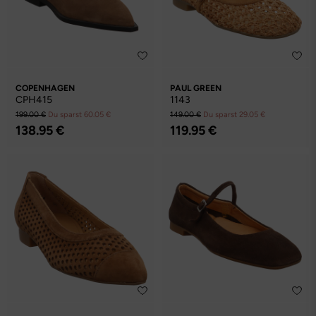
COPENHAGEN
PAUL GREEN
CPH415
1143
199.00 €
Du sparst 60.05 €
149.00 €
Du sparst 29.05 €
138.95 €
119.95 €