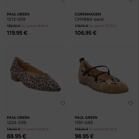
PAUL GREEN
COPENHAGEN
1213-009
CPH884-sand
159.00 €
Du sparst 39.05 €
179.00 €
Du sparst 72.05 €
119.95 €
106.95 €
PAUL GREEN
PAUL GREEN
1224-039
1191-049
139.00 €
Du sparst 50.05 €
159.00 €
Du sparst 60.05 €
88.95 €
98.95 €