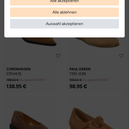
Alle akzeptieren
Alle ablehnen
Auswahl akzeptieren
COPENHAGEN
PAUL GREEN
CPH415
1191-039
199.00 €
Du sparst 60.05 €
159.00 €
Du sparst 60.05 €
138.95 €
98.95 €