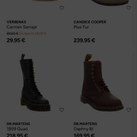
VERBENAS
CANDICE COOPER
Carmen Serraje
Plus Fur
59.00 €
Du sparst 29.05 €
29.95 €
239.95 €
DR.MARTENS
DR.MARTENS
1B99 Quad
Daphny 8I
218.95 €
169.95 €