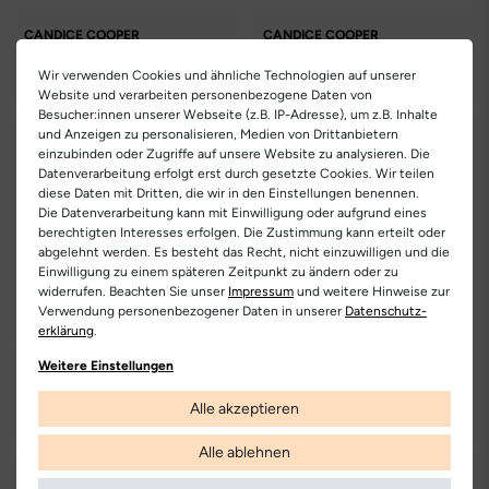
CANDICE COOPER
CANDICE COOPER
Janis Strip Plus Chic
Rock Patch W
248.95 €
218.95 €
Wir verwenden Cookies und ähnliche Technologien auf unserer
Website und verarbeiten personenbezogene Daten von
Besucher:innen unserer Webseite (z.B. IP-Adresse), um z.B. Inhalte
und Anzeigen zu personalisieren, Medien von Drittanbietern
einzubinden oder Zugriffe auf unsere Website zu analysieren. Die
Datenverarbeitung erfolgt erst durch gesetzte Cookies. Wir teilen
diese Daten mit Dritten, die wir in den Einstellungen benennen.
Die Datenverarbeitung kann mit Einwilligung oder aufgrund eines
berechtigten Interesses erfolgen. Die Zustimmung kann erteilt oder
abgelehnt werden. Es besteht das Recht, nicht einzuwilligen und die
Einwilligung zu einem späteren Zeitpunkt zu ändern oder zu
widerrufen. Beachten Sie unser
Impressum
und weitere Hinweise zur
Verwendung personenbezogener Daten in unserer
Daten­schutz­
erklärung
.
Weitere Einstellungen
PAUL GREEN
MARC O'POLO
8271
5000016042
Alle akzeptieren
168.95 €
177.95 €
Alle ablehnen