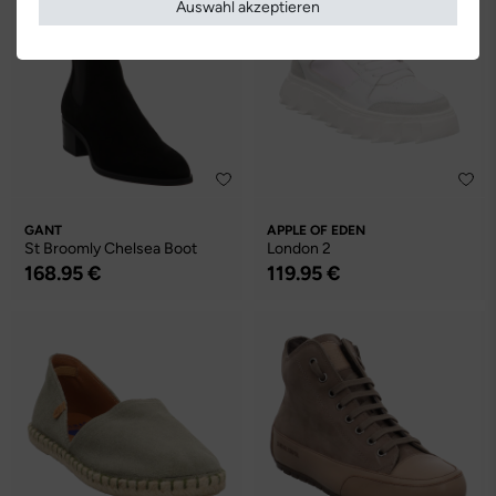
Auswahl akzeptieren
GANT
APPLE OF EDEN
St Broomly Chelsea Boot
London 2
168.95 €
119.95 €