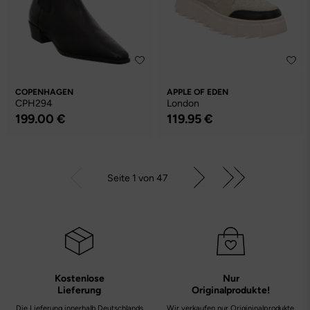
COPENHAGEN
APPLE OF EDEN
CPH294
London
199.00 €
119.95 €
Seite 1 von 47
Kostenlose
Nur
Lieferung
Originalprodukte!
Die Lieferung innerhalb Deutschlands
Wir verkaufen nur Origininalprodukte,