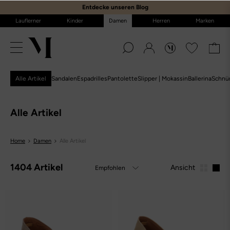
E
ntdecke unseren Blog
Lauflerner
Kinder
Damen
Herren
Marken
Alle Artikel
Sandalen
Espadrilles
Pantolette
Slipper | Mokassin
Ballerina
Schnü
Alle Artikel
Home
Damen
Alle Artikel
1404 Artikel
Ansicht