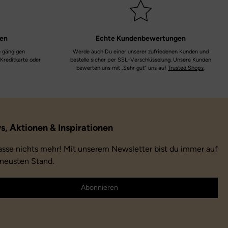
Laufsohle:
Treadlite
Farbe:
grün | grau
ten
Echte
Kundenbewertungen
e gängigen
Werde auch Du einer unserer zufriedenen Kunden und
Farbbezeichnung:
magnolia leaf
 Kreditkarte oder
bestelle sicher per SSL-Verschlüsselung. Unsere Kunden
bewerten uns mit „Sehr gut“ uns auf
Trusted Shops
.
asse nichts mehr! Mit unserem Newsletter bist du immer auf
neusten Stand.
Abonnieren