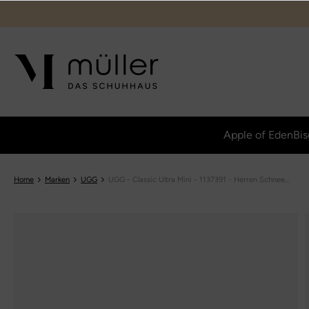
Apple of Eden
Bis
Home
Marken
UGG
UGG - Classic Ultra Mini - 1137391 - Herren Schnee...