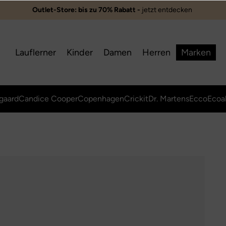
Outlet-Store: bis zu 70% Rabatt -
jetzt entdecken ️
Lauflerner
Kinder
Damen
Herren
Marken
gaard
Candice Cooper
Copenhagen
Crickit
Dr. Martens
Ecco
Ecoa