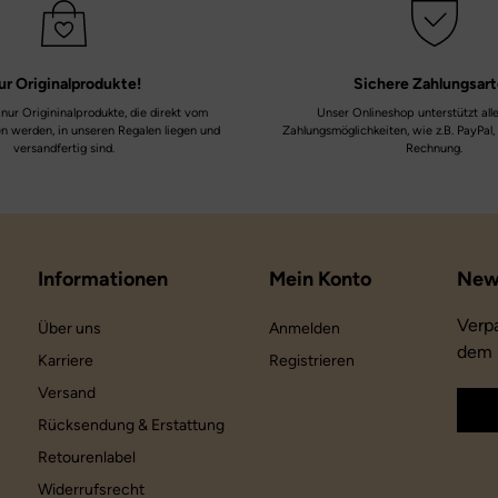
ur
Originalprodukte!
Sichere
Zahlungsar
nur Origininalprodukte, die direkt vom
Unser Onlineshop unterstützt all
en werden, in unseren Regalen liegen und
Zahlungsmöglichkeiten, wie z.B. PayPal,
versandfertig sind.
Rechnung.
Informationen
Mein Konto
Verp
Über uns
Anmelden
dem 
Karriere
Registrieren
Versand
Rücksendung & Erstattung
Retourenlabel
Widerrufsrecht