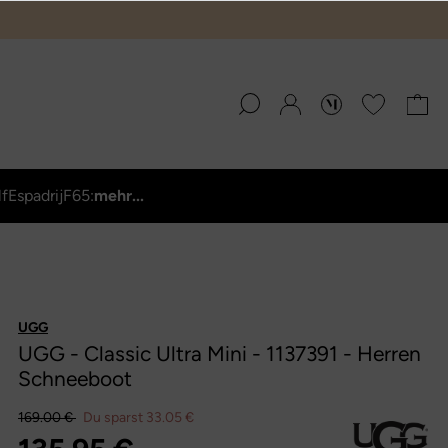
lf
Espadrij
F65:
mehr...
UGG
UGG - Classic Ultra Mini - 1137391 - Herren
Schneeboot
169.00 €
Du sparst 33.05 €