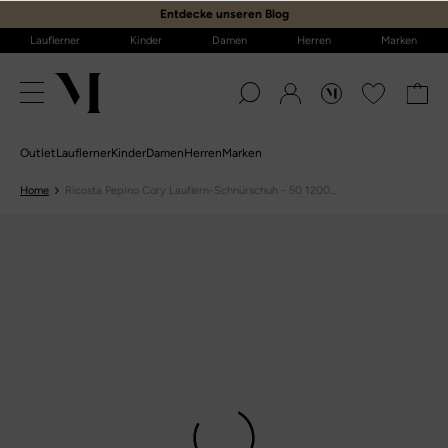
E
ntdecke unseren Blog
Lauflerner
Kinder
Damen
Herren
Marken
Outlet
Lauflerner
Kinder
Damen
Herren
Marken
Home
Ricosta Pepino Cory Lauflern-Schnürschuh - 50 1200...