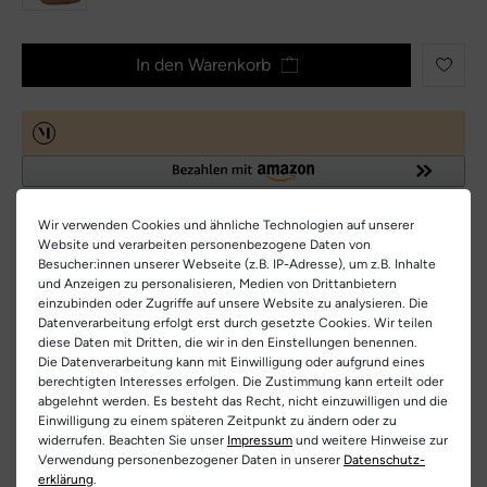
In den Warenkorb
Wir verwenden Cookies und ähnliche Technologien auf unserer
Website und verarbeiten personenbezogene Daten von
Besucher:innen unserer Webseite (z.B. IP-Adresse), um z.B. Inhalte
und Anzeigen zu personalisieren, Medien von Drittanbietern
einzubinden oder Zugriffe auf unsere Website zu analysieren. Die
Sofort versandfertig, Lieferfrist 1-3 Tage
Datenverarbeitung erfolgt erst durch gesetzte Cookies. Wir teilen
diese Daten mit Dritten, die wir in den Einstellungen benennen.
Die Datenverarbeitung kann mit Einwilligung oder aufgrund eines
Beschreibung
berechtigten Interesses erfolgen. Die Zustimmung kann erteilt oder
abgelehnt werden. Es besteht das Recht, nicht einzuwilligen und die
Entdecke den Ricosta Pepino Cory Lauflern-Schnürschuh in milk
Einwilligung zu einem späteren Zeitpunkt zu ändern oder zu
Informationen zum Artikel
– ein zuverlässiger Begleiter für jede Bewegung. Eine
widerrufen. Beachten Sie unser
Impressum
und weitere Hinweise zur
Naturkautschuk-Sohle bietet federnde Dämpfung und sicheren
Verwendung personenbezogener Daten in unserer
Daten­schutz­
Herstellerinformationen
Hersteller-Nr.:
50 1200102/830
erklärung
.
Grip. Die Leder-Innensohle bietet weichen Komfort und