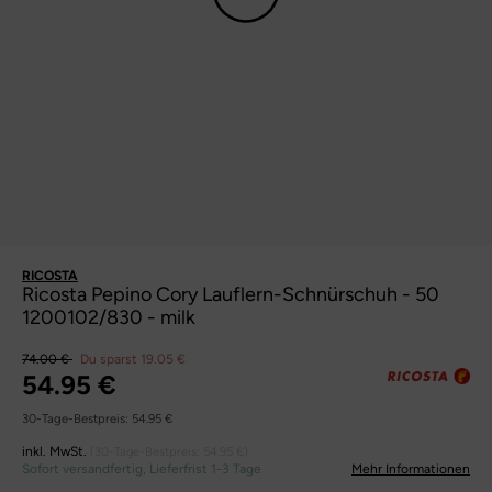
RICOSTA
Ricosta Pepino Cory Lauflern-Schnürschuh - 50
1200102/830 - milk
74.00 €
Du sparst 19.05 €
54.95 €
30-Tage-Bestpreis:
54.95 €
inkl. MwSt.
(30-Tage-Bestpreis:
54.95 €
)
Sofort versandfertig, Lieferfrist 1-3 Tage
Mehr Informationen