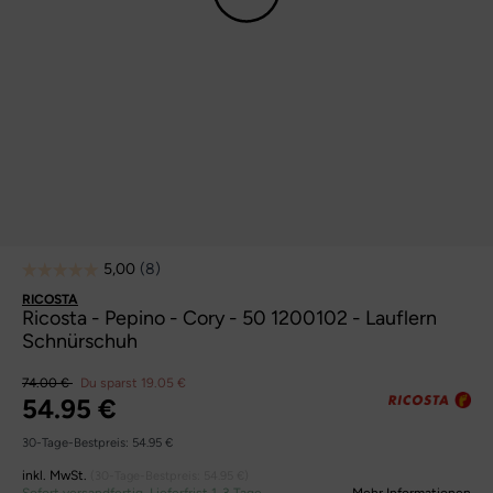
RICOSTA
Ricosta - Pepino - Cory - 50 1200102 - Lauflern
Schnürschuh
74.00 €
Du sparst 19.05 €
54.95 €
30-Tage-Bestpreis:
54.95 €
inkl. MwSt.
(30-Tage-Bestpreis:
54.95 €
)