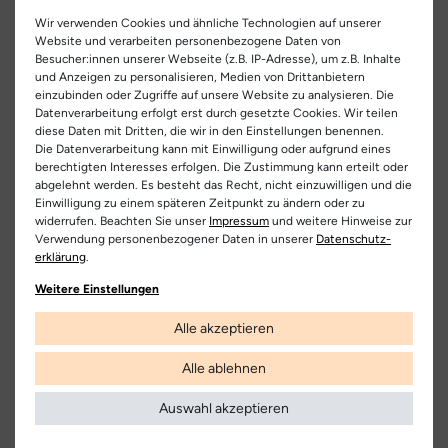
Der Cory von Pepino by Ricosta ist der absolute Liebling unter
Informationen zum Artikel
Wir verwenden Cookies und ähnliche Technologien auf unserer
den Lauflernern.
Aus weichem Leder und Naturkautschuk
Website und verarbeiten personenbezogene Daten von
gefertigt, bietet er deinem Kind ultimativen Komfort und
Besucher:innen unserer Webseite (z.B. IP-Adresse), um z.B. Inhalte
Herstellerinformationen
Hersteller-Nr.:
50 1200102/260
Flexibilität. Die präzise Schnürung sorgt für eine perfekte
und Anzeigen zu personalisieren, Medien von Drittanbietern
einzubinden oder Zugriffe auf unsere Website zu analysieren. Die
EU Verantwortlicher
Passform am kleinen Fuß. Das zeitlose Design mit
Artikel-ID:
28964
Datenverarbeitung erfolgt erst durch gesetzte Cookies. Wir teilen
kontrastierenden Steppnähten und Schnürsenkeln setzt stilvolle
RICOSTA Schuhfabriken GmbH
Teilen
diese Daten mit Dritten, die wir in den Einstellungen benennen.
Akzente. Die Innenausstattung und die herausnehmbare
Artikel-Nr.:
351300009
Die Datenverarbeitung kann mit Einwilligung oder aufgrund eines
Dürrheimer Str. 43, 78166 Donaueschingen, Deutschland
Decksohle sind ebenfalls aus weichem Leder, was die
berechtigten Interesses erfolgen. Die Zustimmung kann erteilt oder
+ 49 771 805-0
Größenbestimmung erleichtert. Ein Highlight ist die superflexible
abgelehnt werden. Es besteht das Recht, nicht einzuwilligen und die
Schuhart:
Schnürschuh/Klettschuh
Laufsohle aus Naturkautschuk, die ein nahezu barfußähnliches
Einwilligung zu einem späteren Zeitpunkt zu ändern oder zu
widerrufen. Beachten Sie unser
Impressum
und weitere Hinweise zur
Hersteller
Laufgefühl ermöglicht. Ideal für die ersten selbstständigen
Bezeichnung:
Cory
Verwendung personenbezogener Daten in unserer
Daten­schutz­
Schritte!
Ricosta
erklärung
.
Obermaterial:
Nubukleder
Weitere Einstellungen
Innenfutter:
Leder
Kostenlose
Nur
Lieferung
Originalprodukte!
Alle akzeptieren
Decksohle:
Leder
Die Lieferung innerhalb Deutschlands
Wir verkaufen nur Origininalprodukte,
Alle ablehnen
versandkostenfrei und erfolgt mit
die direkt vom Hersteller bezogen
DHL.
werden, in unseren Regalen liegen und
Laufsohle:
Naturkautschuk
versandfertig sind.
Auswahl akzeptieren
Weitere Informationen
Verschluss:
Schnürsenkel