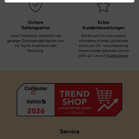
Weite:
mittel
Sichere
Echte
Zahlungsarten
Kundenbewertungen
Unser Onlineshop unterstützt alle
Werde auch Du einer unserer
gängigen Zahlungsmöglichkeiten, wie
zufriedenen Kunden und bestelle
z.B. PayPal, Kreditkarte oder
sicher per SSL-Verschlüsselung.
Rechnung.
Unsere Kunden bewerten uns mit
„Sehr gut“ uns auf
Trusted Shops
.
Service