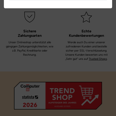
versandfertig sind.
Weitere Informationen
Motiv:
Beeren
Sichere
Echte
Zahlungsarten
Kundenbewertungen
Unser Onlineshop unterstützt alle
Werde auch Du einer unserer
gängigen Zahlungsmöglichkeiten, wie
zufriedenen Kunden und bestelle
z.B. PayPal, Kreditkarte oder
sicher per SSL-Verschlüsselung.
Rechnung.
Unsere Kunden bewerten uns mit
„Sehr gut“ uns auf
Trusted Shops
.