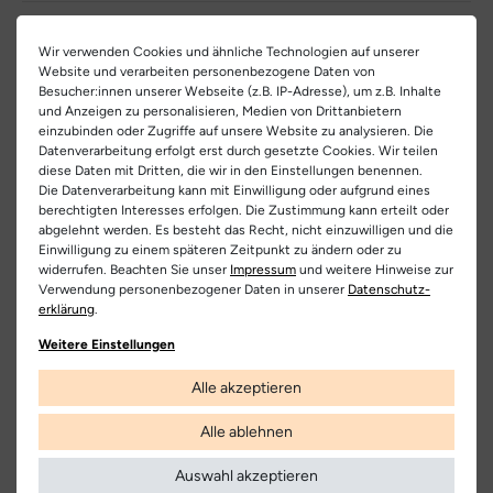
EU Verantwortlicher
rutschhemmende Gummisohle, die barfußnahes Abrollen
Artikel-ID:
328586
ermöglicht unterstützt ein natürliches Abrollen und lässt den
Falc Spa
Teilen
Wir verwenden Cookies und ähnliche Technologien auf unserer
Zehen viel Platz. Zusammen mit ein weiches Innenfutter aus
Artikel-Nr.:
341400017
Website und verarbeiten personenbezogene Daten von
C.da San Domenico 24, 62012 Civitanova Marcha Alta (MC),
Leder und Textil und praktischen Klettverschlüssen können
Besucher:innen unserer Webseite (z.B. IP-Adresse), um z.B. Inhalte
Italia
Kinder den Schuh leicht selbst an- und ausziehen. So begleitet er
und Anzeigen zu personalisieren, Medien von Drittanbietern
Schuhart:
Schnürschuh/Klettschuh
Zuletzt angesehen
einzubinden oder Zugriffe auf unsere Website zu analysieren. Die
erste Laufversuche, Ausflüge zur Krabbelgruppe und
00390733790790
Datenverarbeitung erfolgt erst durch gesetzte Cookies. Wir teilen
Spaziergänge an frischen Frühlingstagen. Wer den Look variieren
Bezeichnung:
Barefoot Amur VL
diese Daten mit Dritten, die wir in den Einstellungen benennen.
möchte, kann zum Beispiel die Naturino Modelle
Hersteller
Die Datenverarbeitung kann mit Einwilligung oder aufgrund eines
2018468.46.0M04 und 2019027.01.2B16 dazu kombinieren.
Obermaterial:
Veloursleder
berechtigten Interesses erfolgen. Die Zustimmung kann erteilt oder
Naturino
abgelehnt werden. Es besteht das Recht, nicht einzuwilligen und die
Innenfutter:
Leder
Einwilligung zu einem späteren Zeitpunkt zu ändern oder zu
widerrufen. Beachten Sie unser
Impressum
und weitere Hinweise zur
Verwendung personenbezogener Daten in unserer
Daten­schutz­
Decksohle:
Leder
erklärung
.
Laufsohle:
Gummi
Weitere Einstellungen
Farbe:
vanilla | berries | beige
Alle akzeptieren
Kostenlose
Nur
Lieferung
Originalprodukte!
Farbbezeichnung:
vanilla | berries
Alle ablehnen
Die Lieferung innerhalb Deutschlands
Wir verkaufen nur Origininalprodukte,
versandkostenfrei und erfolgt mit
die direkt vom Hersteller bezogen
Auswahl akzeptieren
Verschluss:
Klettverschluss
DHL.
werden, in unseren Regalen liegen und