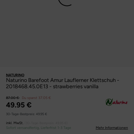
NATURINO
Naturino Barefoot Amur Lauflerner Klettschuh -
2018468.45.0E13 - strawberries vanilla
87.00 €
Du sparst 37.05 €
49.95 €
30-Tage-Bestpreis:
49.95 €
inkl. MwSt.
(30-Tage-Bestpreis:
49.95 €
)
Sofort versandfertig, Lieferfrist 1-3 Tage
Mehr Informationen