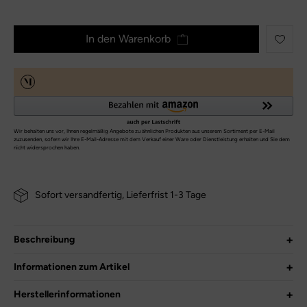
In den Warenkorb
Sofort versandfertig, Lieferfrist 1-3 Tage
Beschreibung
Der Schuh begleitet kleine Füße sicher durch den Frühling. Der
Informationen zum Artikel
Naturino Barefoot Amur Lauflerner Klettschuh 2018468.45.0E13
in strawberries vanilla ist mit einem verspielten Kirschenmotiv
Herstellerinformationen
Hersteller-Nr.:
2018468.45.0E13
und aus weichem Veloursleder gefertigt. Die eine