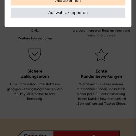
Alle ablehnen
Kostenlose
Nur
Auswahl akzeptieren
Lieferung
Originalprodukte!
Die Lieferung innerhalb Deutschlands
Wir verkaufen nur Origininalprodukte,
versandkostenfrei und erfolgt mit
die direkt vom Hersteller bezogen
DHL.
werden, in unseren Regalen liegen und
versandfertig sind.
Weitere Informationen
Sichere
Echte
Zahlungsarten
Kundenbewertungen
Unser Onlineshop unterstützt alle
Werde auch Du einer unserer
gängigen Zahlungsmöglichkeiten, wie
zufriedenen Kunden und bestelle
z.B. PayPal, Kreditkarte oder
sicher per SSL-Verschlüsselung.
Rechnung.
Unsere Kunden bewerten uns mit
„Sehr gut“ uns auf
Trusted Shops
.