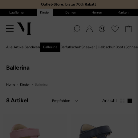
Outlet-Store: bis zu 70% Rabatt
️
Lauflerner
Kinder
Damen
Herren
Marken
Alle Artikel
Sandalen
Ballerina
Barfußschuh
Sneaker | Halbschuh
Boots
Schnee
Ballerina
Home
Kinder
Ballerina
8 Artikel
Ansicht