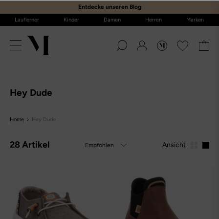
E
ntdecke unseren Blog
Lauflerner
Kinder
Damen
Herren
Marken
Hey Dude
Home
Hey Dude
28 Artikel
Ansicht