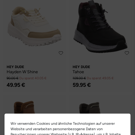
HEY DUDE
HEY DUDE
Hayden W Shine
Tahoe
90.00 €
Du sparst 40.05 €
109.00 €
Du sparst 49.05 €
49.95 €
59.95 €
Wir verwenden Cookies und ähnliche Technologien auf unserer
Website und verarbeiten personenbezogene Daten von
Besucher:innen unserer Webseite (z.B. IP-Adresse), um z.B. Inhalte