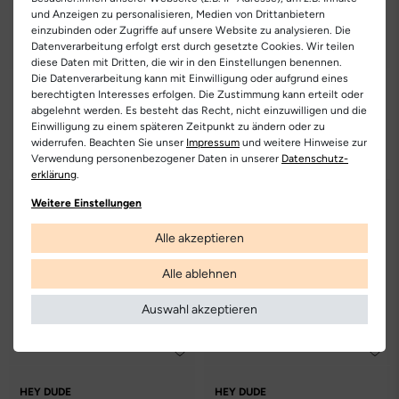
und Anzeigen zu personalisieren, Medien von Drittanbietern
einzubinden oder Zugriffe auf unsere Website zu analysieren. Die
Datenverarbeitung erfolgt erst durch gesetzte Cookies. Wir teilen
diese Daten mit Dritten, die wir in den Einstellungen benennen.
Die Datenverarbeitung kann mit Einwilligung oder aufgrund eines
berechtigten Interesses erfolgen. Die Zustimmung kann erteilt oder
HEY DUDE
HEY DUDE
Branson
Branson
abgelehnt werden. Es besteht das Recht, nicht einzuwilligen und die
Einwilligung zu einem späteren Zeitpunkt zu ändern oder zu
109.00 €
Du sparst 49.05 €
109.00 €
Du sparst 49.05 €
widerrufen. Beachten Sie unser
Impressum
und weitere Hinweise zur
59.95 €
59.95 €
Verwendung personenbezogener Daten in unserer
Daten­schutz­
erklärung
.
Weitere Einstellungen
Alle akzeptieren
Alle ablehnen
Auswahl akzeptieren
HEY DUDE
HEY DUDE