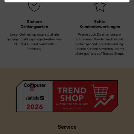
Weite:
mittel
Sichere
Echte
Zahlungsarten
Kundenbewertungen
Unser Onlineshop unterstützt alle
Werde auch Du einer unserer
gängigen Zahlungsmöglichkeiten, wie
zufriedenen Kunden und bestelle
z.B. PayPal, Kreditkarte oder
sicher per SSL-Verschlüsselung.
Rechnung.
Unsere Kunden bewerten uns mit
„Sehr gut“ uns auf
Trusted Shops
.
Service