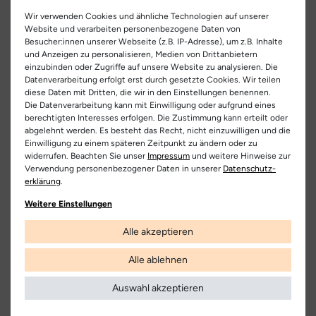
Der Cory von Pepino by Ricosta ist der absolute Liebling unter
Informationen zum Artikel
Wir verwenden Cookies und ähnliche Technologien auf unserer
den Lauflernern.
Aus weichem Leder und Naturkautschuk
Website und verarbeiten personenbezogene Daten von
gefertigt, bietet er deinem Kind ultimativen Komfort und
Besucher:innen unserer Webseite (z.B. IP-Adresse), um z.B. Inhalte
Herstellerinformationen
Hersteller-Nr.:
50 1200102/321
Flexibilität. Die präzise Schnürung sorgt für eine perfekte
und Anzeigen zu personalisieren, Medien von Drittanbietern
einzubinden oder Zugriffe auf unsere Website zu analysieren. Die
EU Verantwortlicher
Passform am kleinen Fuß. Das zeitlose Design mit
Artikel-ID:
28964
Datenverarbeitung erfolgt erst durch gesetzte Cookies. Wir teilen
kontrastierenden Steppnähten und Schnürsenkeln setzt stilvolle
RICOSTA Schuhfabriken GmbH
Teilen
diese Daten mit Dritten, die wir in den Einstellungen benennen.
Akzente. Die Innenausstattung und die herausnehmbare
Artikel-Nr.:
352500054
Die Datenverarbeitung kann mit Einwilligung oder aufgrund eines
Dürrheimer Str. 43, 78166 Donaueschingen, Deutschland
Decksohle sind ebenfalls aus weichem Leder, was die
berechtigten Interesses erfolgen. Die Zustimmung kann erteilt oder
+ 49 771 805-0
Größenbestimmung erleichtert. Ein Highlight ist die superflexible
abgelehnt werden. Es besteht das Recht, nicht einzuwilligen und die
Schuhart:
Schnürschuh/Klettschuh
Laufsohle aus Naturkautschuk, die ein nahezu barfußähnliches
Einwilligung zu einem späteren Zeitpunkt zu ändern oder zu
widerrufen. Beachten Sie unser
Impressum
und weitere Hinweise zur
Hersteller
Laufgefühl ermöglicht. Ideal für die ersten selbstständigen
Bezeichnung:
Cory
Verwendung personenbezogener Daten in unserer
Daten­schutz­
Schritte!
Ricosta
erklärung
.
Obermaterial:
Nubukleder
Weitere Einstellungen
Innenfutter:
Leder
Kostenlose
Nur
Lieferung
Originalprodukte!
Alle akzeptieren
Decksohle:
Leder
Die Lieferung innerhalb Deutschlands
Wir verkaufen nur Origininalprodukte,
Alle ablehnen
versandkostenfrei und erfolgt mit
die direkt vom Hersteller bezogen
DHL.
werden, in unseren Regalen liegen und
Laufsohle:
Naturkautschuk
versandfertig sind.
Auswahl akzeptieren
Weitere Informationen
Verschluss:
Schnürsenkel