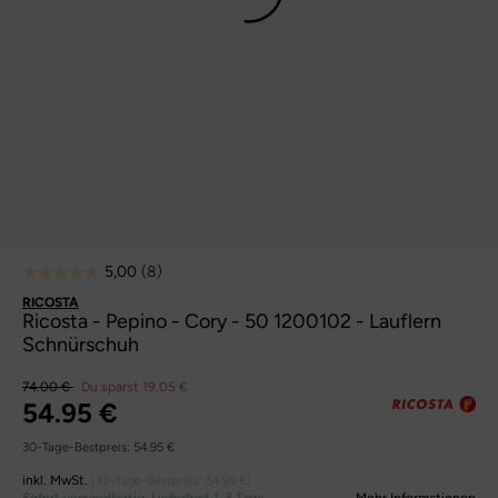
RICOSTA
Ricosta - Pepino - Cory - 50 1200102 - Lauflern
Schnürschuh
74.00 €
Du sparst 19.05 €
54.95 €
30-Tage-Bestpreis:
54.95 €
inkl. MwSt.
(30-Tage-Bestpreis:
54.95 €
)