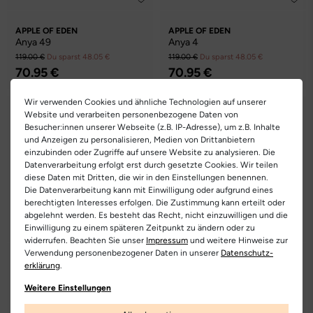
APPLE OF EDEN
APPLE OF EDEN
Anya 49
Anya 4
119.00 €
Du sparst 48.05 €
119.00 €
Du sparst 48.05 €
70.95 €
70.95 €
Wir verwenden Cookies und ähnliche Technologien auf unserer
Website und verarbeiten personenbezogene Daten von
Besucher:innen unserer Webseite (z.B. IP-Adresse), um z.B. Inhalte
und Anzeigen zu personalisieren, Medien von Drittanbietern
einzubinden oder Zugriffe auf unsere Website zu analysieren. Die
Datenverarbeitung erfolgt erst durch gesetzte Cookies. Wir teilen
diese Daten mit Dritten, die wir in den Einstellungen benennen.
Die Datenverarbeitung kann mit Einwilligung oder aufgrund eines
berechtigten Interesses erfolgen. Die Zustimmung kann erteilt oder
abgelehnt werden. Es besteht das Recht, nicht einzuwilligen und die
Einwilligung zu einem späteren Zeitpunkt zu ändern oder zu
widerrufen. Beachten Sie unser
Impressum
und weitere Hinweise zur
Verwendung personenbezogener Daten in unserer
Daten­schutz­
APPLE OF EDEN
APPLE OF EDEN
erklärung
.
Baani 97
Ariela 19
Weitere Einstellungen
129.00 €
Du sparst 64.05 €
89.00 €
Du sparst 36.05 €
64.95 €
52.95 €