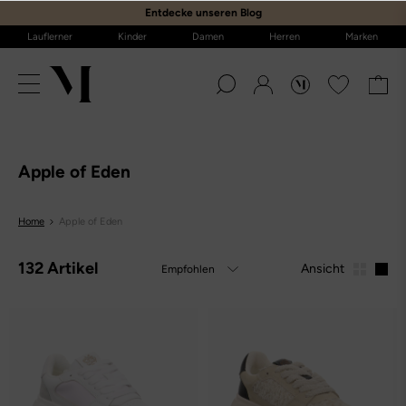
E
ntdecke unseren Blog
Lauflerner
Kinder
Damen
Herren
Marken
Apple of Eden
Home
Apple of Eden
132 Artikel
Ansicht