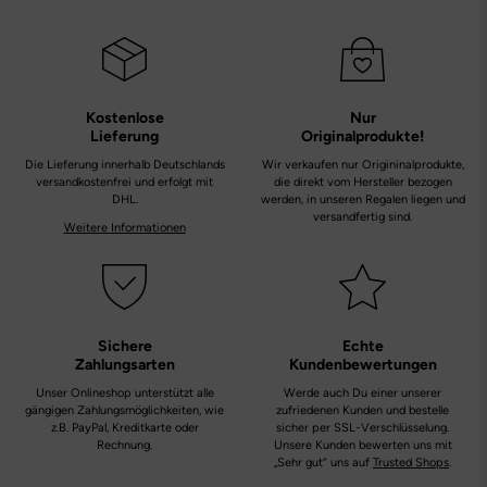
Kostenlose
Nur
Lieferung
Originalprodukte!
Die Lieferung innerhalb Deutschlands
Wir verkaufen nur Origininalprodukte,
versandkostenfrei und erfolgt mit
die direkt vom Hersteller bezogen
DHL.
werden, in unseren Regalen liegen und
versandfertig sind.
Weitere Informationen
Sichere
Echte
Zahlungsarten
Kundenbewertungen
Unser Onlineshop unterstützt alle
Werde auch Du einer unserer
gängigen Zahlungsmöglichkeiten, wie
zufriedenen Kunden und bestelle
z.B. PayPal, Kreditkarte oder
sicher per SSL-Verschlüsselung.
Rechnung.
Unsere Kunden bewerten uns mit
„Sehr gut“ uns auf
Trusted Shops
.