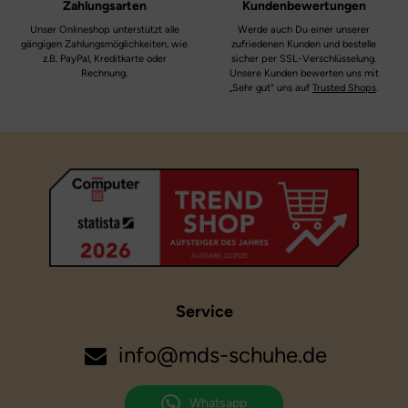
Zahlungsarten
Kundenbewertungen
Weite:
mittel IV
Unser Onlineshop unterstützt alle
Werde auch Du einer unserer
gängigen Zahlungsmöglichkeiten, wie
zufriedenen Kunden und bestelle
Membran:
z.B. PayPal, Kreditkarte oder
sicher per SSL-Verschlüsselung.
Gore-Tex
Rechnung.
Unsere Kunden bewerten uns mit
„Sehr gut“ uns auf
Trusted Shops
.
Service
info@mds-schuhe.de
Whatsapp