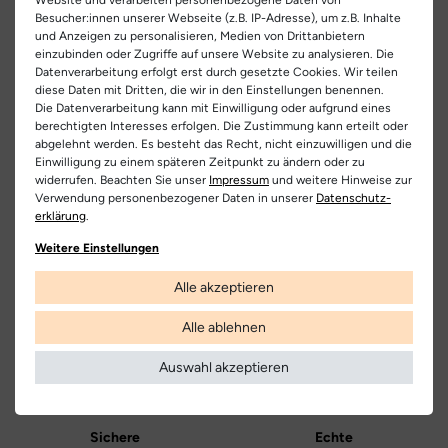
EU Verantwortlicher
sorgt.
Der innovative Boa-Drehverschluss ermöglicht ein
Besucher:innen unserer Webseite (z.B. IP-Adresse), um z.B. Inhalte
Artikel-ID:
26896
schnelles und einfaches Anziehen, ideal für aktive Kids, die keine
und Anzeigen zu personalisieren, Medien von Drittanbietern
legero united digital GmbH
Teilen
einzubinden oder Zugriffe auf unsere Website zu analysieren. Die
Zeit verlieren wollen. Dank der Gore-Tex-Membran sind die
Artikel-Nr.:
416800086
Legero-United-Straße 4, 8073 Feldkirchen bei Graz,
Datenverarbeitung erfolgt erst durch gesetzte Cookies. Wir teilen
Schuhe wasserdicht und atmungsaktiv, perfekt für jedes
diese Daten mit Dritten, die wir in den Einstellungen benennen.
Österreich
Winterabenteuer.
Mit dem Superfit Mars Winterboot bleiben die
Schuhart:
Schneeboots
Die Datenverarbeitung kann mit Einwilligung oder aufgrund eines
Füße deines Kindes auch bei Schnee und Kälte trocken und
+49 851 94 90 90 10
berechtigten Interesses erfolgen. Die Zustimmung kann erteilt oder
warm. Hol dir diese Allrounder und mach jeden Wintertag zu
abgelehnt werden. Es besteht das Recht, nicht einzuwilligen und die
Bezeichnung:
Mars
einem unvergesslichen Erlebnis!
Einwilligung zu einem späteren Zeitpunkt zu ändern oder zu
Hersteller
widerrufen. Beachten Sie unser
Impressum
und weitere Hinweise zur
Obermaterial:
Synthetik | Textil
Superfit
Verwendung personenbezogener Daten in unserer
Daten­schutz­
erklärung
.
Innenfutter:
Warmfutter
Kostenlose
Nur
Lieferung
Originalprodukte!
Weitere Einstellungen
Decksohle:
Textil
Die Lieferung innerhalb Deutschlands
Wir verkaufen nur Origininalprodukte,
Alle akzeptieren
versandkostenfrei und erfolgt mit
die direkt vom Hersteller bezogen
DHL.
werden, in unseren Regalen liegen und
Laufsohle:
Gummi
versandfertig sind.
Alle ablehnen
Weitere Informationen
Farbe:
blau | orange | grau
Auswahl akzeptieren
Farbbezeichnung:
blau | orange
Verschluss:
Klettverschluss
Sichere
Echte