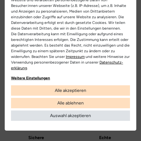
EU Verantwortlicher
optimalen Schutz bei jedem Wetter. Dank der wasserdichten
Besucher:innen unserer Webseite (z.B. IP-Adresse), um z.B. Inhalte
Artikel-ID:
32699
Membran bleibt alles trocken – selbst bei Schnee und Matsch.
und Anzeigen zu personalisieren, Medien von Drittanbietern
RICOSTA Schuhfabriken GmbH
Teilen
einzubinden oder Zugriffe auf unsere Website zu analysieren. Die
Der Klettverschluss macht das An- und Ausziehen kinderleicht,
Artikel-Nr.:
464200024
Dürrheimer Str. 43, 78166 Donaueschingen, Deutschland
Datenverarbeitung erfolgt erst durch gesetzte Cookies. Wir teilen
während die rutschfeste Gummisohle sicheren Halt bietet. Die
diese Daten mit Dritten, die wir in den Einstellungen benennen.
+ 49 771 805-0
extra weite Passform bietet viel Bewegungsfreiheit für kleine
Schuhart:
Schneeboots
Die Datenverarbeitung kann mit Einwilligung oder aufgrund eines
Füße.
Ein niedliches Design mit fantasievollen Details rundet den
berechtigten Interesses erfolgen. Die Zustimmung kann erteilt oder
Hersteller
Look perfekt ab. Kombiniere den Annika Schnee-Boot mit einer
abgelehnt werden. Es besteht das Recht, nicht einzuwilligen und die
Bezeichnung:
Annika
dicken Thermohose und einem farbenfrohen Parka – so ist Dein
Einwilligung zu einem späteren Zeitpunkt zu ändern oder zu
Ricosta
widerrufen. Beachten Sie unser
Impressum
und weitere Hinweise zur
Kind bestens für den Winter gerüstet!
Obermaterial:
Hightech | Textil
Verwendung personenbezogener Daten in unserer
Daten­schutz­
erklärung
.
Innenfutter:
Warmfutter
Kostenlose
Nur
Lieferung
Originalprodukte!
Weitere Einstellungen
Decksohle:
Vildona | warm
Die Lieferung innerhalb Deutschlands
Wir verkaufen nur Origininalprodukte,
Alle akzeptieren
versandkostenfrei und erfolgt mit
die direkt vom Hersteller bezogen
DHL.
werden, in unseren Regalen liegen und
Laufsohle:
Gummi
versandfertig sind.
Alle ablehnen
Weitere Informationen
Farbe:
grau | pink
Auswahl akzeptieren
Farbbezeichnung:
graphit | silber
Verschluss:
Klettverschluss
Sichere
Echte