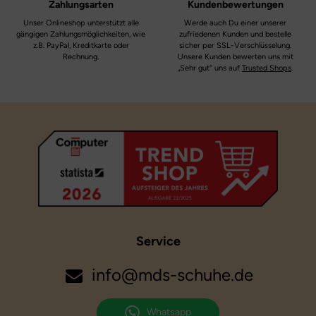
Zahlungsarten
Kundenbewertungen
Weite:
weit
Unser Onlineshop unterstützt alle
Werde auch Du einer unserer
gängigen Zahlungsmöglichkeiten, wie
zufriedenen Kunden und bestelle
Motiv:
z.B. PayPal, Kreditkarte oder
sicher per SSL-Verschlüsselung.
Drachen
Rechnung.
Unsere Kunden bewerten uns mit
„Sehr gut“ uns auf
Trusted Shops
.
Service
info@mds-schuhe.de
Whatsapp