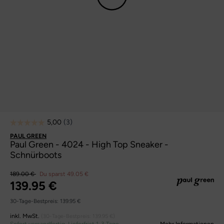
PAUL GREEN
Paul Green - 4024 - High Top Sneaker -
Schnürboots
189.00 €
Du sparst 49.05 €
139.95 €
30-Tage-Bestpreis:
139.95 €
inkl. MwSt.
(30-Tage-Bestpreis:
139.95 €
)