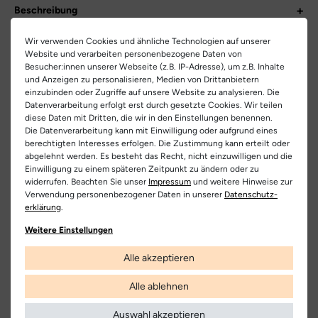
Beschreibung
Entdecke den lässigen Schnürboot, der Komfort auf ein neues
Informationen zum Artikel
Wir verwenden Cookies und ähnliche Technologien auf unserer
Level hebt. Dieser zeitlose Klassiker vereint das Beste aus edlem
Website und verarbeiten personenbezogene Daten von
Stil und sportlicher Lässigkeit. Das hochwertige Leder verleiht
Größentabelle
Hersteller-Nr.:
4024-260
Besucher:innen unserer Webseite (z.B. IP-Adresse), um z.B. Inhalte
dem Boot nicht nur eine schicke Optik, sondern sorgt auch für
und Anzeigen zu personalisieren, Medien von Drittanbietern
Langlebigkeit und Robustheit. Innen erwartet dich ein weiches
einzubinden oder Zugriffe auf unsere Website zu analysieren. Die
DE
UK
Herstellerinformationen
Artikel-ID:
26640
Datenverarbeitung erfolgt erst durch gesetzte Cookies. Wir teilen
Futter, das deine Füße wohlig umhüllt und sie den ganzen Tag
diese Daten mit Dritten, die wir in den Einstellungen benennen.
EU Verantwortlicher
warm und bequem hält.
37
4
Artikel-Nr.:
232400106
Die Datenverarbeitung kann mit Einwilligung oder aufgrund eines
Paul Green GmbH
Teilen
berechtigten Interesses erfolgen. Die Zustimmung kann erteilt oder
Die leichte und flexible Gummisohle garantiert dir einen
37,5
4,5
Schuhart:
Sneaker
abgelehnt werden. Es besteht das Recht, nicht einzuwilligen und die
Haag 10, 5163 Mattsee, Österreich
bequemen Auftritt, egal wohin dich dein Weg führt. Ob im Alltag
Einwilligung zu einem späteren Zeitpunkt zu ändern oder zu
oder für besondere Anlässe, mit diesem Schnürboot genießt du
38
5
0043621753230
widerrufen. Beachten Sie unser
Impressum
und weitere Hinweise zur
Bezeichnung:
4024
stets den perfekten Mix aus Komfort und Stil. Ein Must-Have für
Verwendung personenbezogener Daten in unserer
Daten­schutz­
38.5
5,5
alle, die auch bei ihren Schuhen auf Qualität und Design setzen!
erklärung
.
Hersteller
Obermaterial:
Nubukleder
Paul Green
39
6
Weitere Einstellungen
Innenfutter:
Frottee
40
6,5
Alle akzeptieren
Kostenlose
Nur
Decksohle:
Leder
Lieferung
Originalprodukte!
40.5
7
Alle ablehnen
Laufsohle:
Gummi
Die Lieferung innerhalb Deutschlands
Wir verkaufen nur Origininalprodukte,
41
7,5
versandkostenfrei und erfolgt mit
die direkt vom Hersteller bezogen
Auswahl akzeptieren