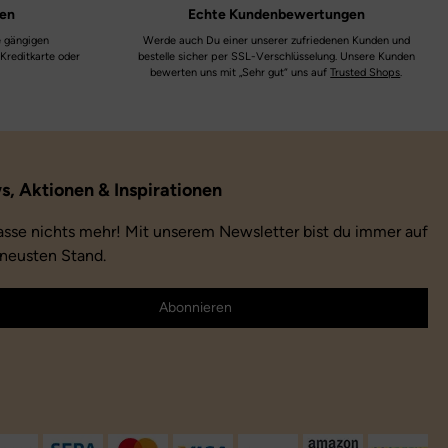
ten
Echte
Kundenbewertungen
Laufsohle:
Gummi
e gängigen
Werde auch Du einer unserer zufriedenen Kunden und
 Kreditkarte oder
bestelle sicher per SSL-Verschlüsselung. Unsere Kunden
Farbe:
dunkelbraun
bewerten uns mit „Sehr gut“ uns auf
Trusted Shops
.
Farbbezeichnung:
dark brown
Verschluss:
Schnürsenkel
asse nichts mehr! Mit unserem Newsletter bist du immer auf
neusten Stand.
Abonnieren