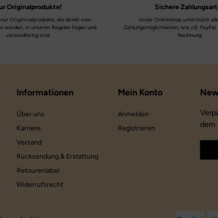
ur
Originalprodukte!
Sichere
Zahlungsar
nur Origininalprodukte, die direkt vom
Unser Onlineshop unterstützt all
en werden, in unseren Regalen liegen und
Zahlungsmöglichkeiten, wie z.B. PayPal,
versandfertig sind.
Rechnung.
Informationen
Mein Konto
Verp
Über uns
Anmelden
dem 
Karriere
Registrieren
Versand
Rücksendung & Erstattung
Retourenlabel
Widerrufsrecht