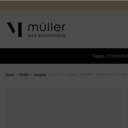
Apple of Eden
Bis
Home
Marken
Naturino
Naturino - Cocoon - 2012889 - Lauflern Schnürschuh