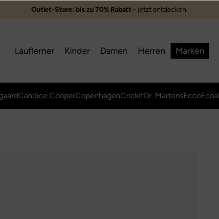
Outlet-Store: bis zu 70% Rabatt -
jetzt entdecken ️
Lauflerner
Kinder
Damen
Herren
Marken
gaard
Candice Cooper
Copenhagen
Crickit
Dr. Martens
Ecco
Ecoa