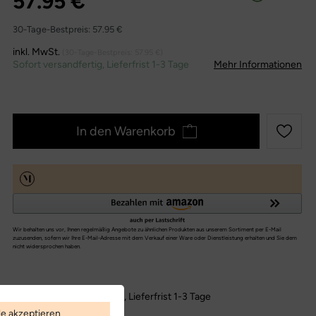
57.95 €
30-Tage-Bestpreis:
57.95 €
inkl. MwSt.
(30-Tage-Bestpreis:
57.95 €
)
Sofort versandfertig, Lieferfrist 1-3 Tage
Mehr Informationen
In den Warenkorb
Sofort versandfertig, Lieferfrist 1-3 Tage
le akzeptieren