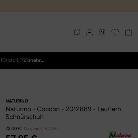
lf
Espadrij
F65:
mehr...
NATURINO
Naturino - Cocoon - 2012889 - Lauflern
Schnürschuh
72.00 €
Du sparst 14.05 €