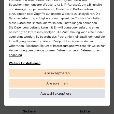
EU Verantwortlicher
leicht gepolsterte Schaftabschluss bietet zusätzlichen Komfort.
Besucher:innen unserer Webseite (z.B. IP-Adresse), um z.B. Inhalte
Artikel-ID:
26789
und Anzeigen zu personalisieren, Medien von Drittanbietern
Falc Spa
Teilen
Ein besonderes Highlight ist der Naturino Sand Effect, der die
einzubinden oder Zugriffe auf unsere Website zu analysieren. Die
Artikel-Nr.:
333500006
C.da San Domenico 24, 62012 Civitanova Marcha Alta (MC),
natürliche Situation beim Laufen im Meeressand nachempfindet.
Datenverarbeitung erfolgt erst durch gesetzte Cookies. Wir teilen
diese Daten mit Dritten, die wir in den Einstellungen benennen.
So unterstützt dieser Schuh optimal die Entwicklung des
Italia
Schuhart:
Schnürschuh/Klettschuh
Die Datenverarbeitung kann mit Einwilligung oder aufgrund eines
Fußgewölbes und der Gelenke. Die herausnehmbare,
00390733790790
berechtigten Interesses erfolgen. Die Zustimmung kann erteilt oder
anatomische und antibakterielle Innensohle sorgt für Hygiene
abgelehnt werden. Es besteht das Recht, nicht einzuwilligen und die
Bezeichnung:
Naturino Cocoon
und Komfort.
Einwilligung zu einem späteren Zeitpunkt zu ändern oder zu
Hersteller
widerrufen. Beachten Sie unser
Impressum
und weitere Hinweise zur
Obermaterial:
Glattleder
Dank der robusten, hochgezogenen Gummilaufsohle bietet
Naturino
Verwendung personenbezogener Daten in unserer
Daten­schutz­
dieser Schuh sicheren Halt bei den ersten Schritten. Vertraue
erklärung
.
Innenfutter:
Leder
Kostenlose
Nur
auf Naturino und schaffe die besten Voraussetzungen für die
Lieferung
Originalprodukte!
Weitere Einstellungen
kleinen Abenteurer.
Decksohle:
Leder
Die Lieferung innerhalb Deutschlands
Wir verkaufen nur Origininalprodukte,
Alle akzeptieren
versandkostenfrei und erfolgt mit
die direkt vom Hersteller bezogen
DHL.
werden, in unseren Regalen liegen und
Laufsohle:
Gummi
versandfertig sind.
Alle ablehnen
Weitere Informationen
Farbe:
beerenrot
Auswahl akzeptieren
Farbbezeichnung:
berry red
Verschluss:
Schnürsenkel
Sichere
Echte