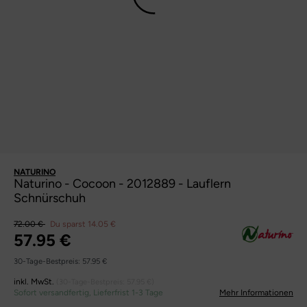
NATURINO
Naturino - Cocoon - 2012889 - Lauflern
Schnürschuh
72.00 €
Du sparst 14.05 €
57.95 €
30-Tage-Bestpreis:
57.95 €
inkl. MwSt.
(30-Tage-Bestpreis:
57.95 €
)
Sofort versandfertig, Lieferfrist 1-3 Tage
Mehr Informationen