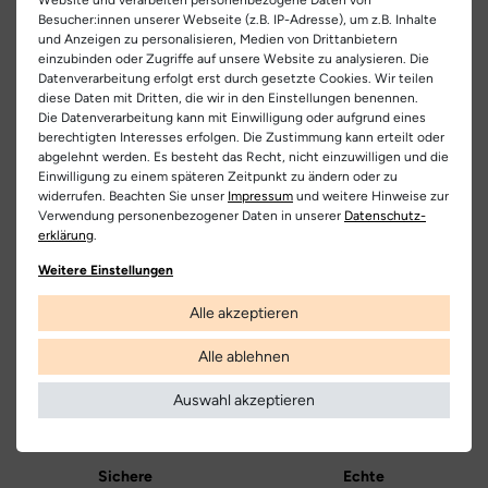
- hochwertiger Schneeboot Bubble von Naturino aus feinem
EU Verantwortlicher
Besucher:innen unserer Webseite (z.B. IP-Adresse), um z.B. Inhalte
Nappaleder
Artikel-ID:
26857
und Anzeigen zu personalisieren, Medien von Drittanbietern
Falc Spa
Teilen
einzubinden oder Zugriffe auf unsere Website zu analysieren. Die
- der praktische Doppelklettverschluss verhilft zum schnellen
Artikel-Nr.:
363200000
C.da San Domenico 24, 62012 Civitanova Marcha Alta (MC),
Datenverarbeitung erfolgt erst durch gesetzte Cookies. Wir teilen
An- und Ausziehen
diese Daten mit Dritten, die wir in den Einstellungen benennen.
Italia
Schuhart:
Schneeboots
Die Datenverarbeitung kann mit Einwilligung oder aufgrund eines
- an kalten Tagen ist der Schneeboots dank des kuscheligem
00390733790790
berechtigten Interesses erfolgen. Die Zustimmung kann erteilt oder
Innenfutter unentbehrlich
abgelehnt werden. Es besteht das Recht, nicht einzuwilligen und die
Bezeichnung:
Bubble VL
Einwilligung zu einem späteren Zeitpunkt zu ändern oder zu
Hersteller
- die Einlegesohle kann herausgenommen werden zur perfekten
widerrufen. Beachten Sie unser
Impressum
und weitere Hinweise zur
Obermaterial:
Nappaleder
Größenbestimmung
Naturino
Verwendung personenbezogener Daten in unserer
Daten­schutz­
erklärung
.
Innenfutter:
Warmfutter
Kostenlose
Nur
Lieferung
Originalprodukte!
Weitere Einstellungen
Decksohle:
Warmfutter
Die Lieferung innerhalb Deutschlands
Wir verkaufen nur Origininalprodukte,
Alle akzeptieren
versandkostenfrei und erfolgt mit
die direkt vom Hersteller bezogen
DHL.
werden, in unseren Regalen liegen und
Laufsohle:
Gummi
versandfertig sind.
Alle ablehnen
Weitere Informationen
Farbe:
grau
Auswahl akzeptieren
Farbbezeichnung:
Antracite
Verschluss:
Klettverschluss
Sichere
Echte