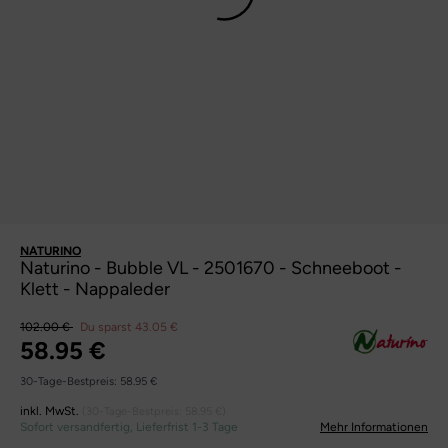
NATURINO
Naturino - Bubble VL - 2501670 - Schneeboot -
Klett - Nappaleder
102.00 €
Du sparst 43.05 €
58.95 €
30-Tage-Bestpreis:
58.95 €
inkl. MwSt.
(30-Tage-Bestpreis:
58.95 €
)
Sofort versandfertig, Lieferfrist 1-3 Tage
Mehr Informationen