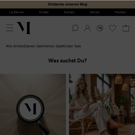
E
ntdecke unseren Blog
Lauflerner
Kinder
Damen
Herren
Marken
Alle Artikel
Damen Sale
Herren Sale
Kinder Sale
Was suchst Du?