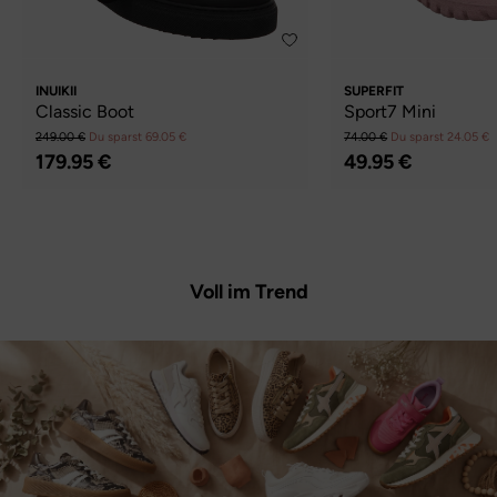
INUIKII
SUPERFIT
Classic Boot
Sport7 Mini
249.00 €
Du sparst 69.05 €
74.00 €
Du sparst 24.05 €
179.95 €
49.95 €
Voll im Trend